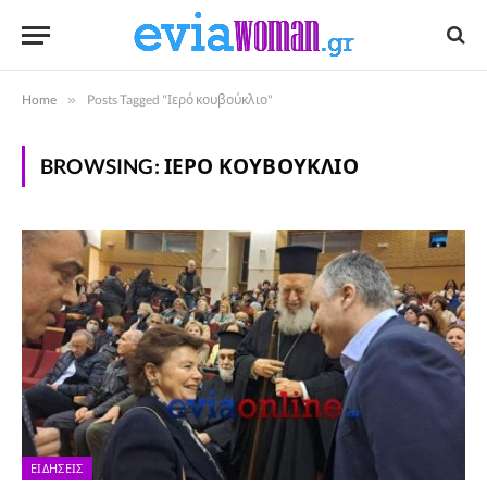
Home
»
Posts Tagged "Ιερό κουβούκλιο"
BROWSING:
ΙΕΡΌ ΚΟΥΒΟΎΚΛΙΟ
ΕΙΔΉΣΕΙΣ