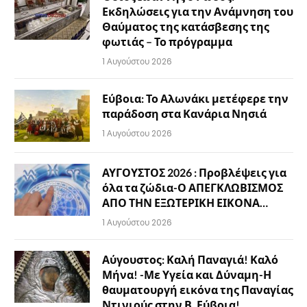
Εκδηλώσεις για την Ανάμνηση του
Θαύματος της κατάσβεσης της
φωτιάς – Το πρόγραμμα
1 Αυγούστου 2026
Εύβοια: Το Αλωνάκι μετέφερε την
παράδοση στα Κανάρια Νησιά
1 Αυγούστου 2026
ΑΥΓΟΥΣΤΟΣ 2026 : Προβλέψεις για
όλα τα ζώδια-Ο ΑΠΕΓΚΛΩΒΙΣΜΟΣ
ΑΠΟ ΤΗΝ ΕΞΩΤΕΡΙΚΗ ΕΙΚΟΝΑ…
1 Αυγούστου 2026
Αύγουστος: Καλή Παναγιά! Καλό
Μήνα! -Με Υγεία και Δύναμη-Η
θαυματουργή εικόνα της Παναγίας
Ντινιούς στην Β. Εύβοια!