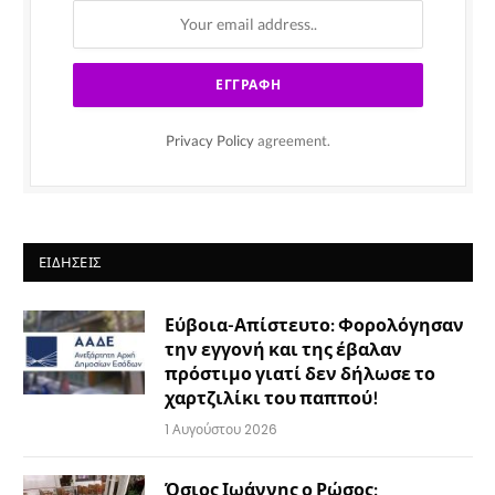
Privacy Policy
agreement.
ΕΙΔΉΣΕΙΣ
Εύβοια-Απίστευτο: Φορολόγησαν
την εγγονή και της έβαλαν
πρόστιμο γιατί δεν δήλωσε το
χαρτζιλίκι του παππού!
1 Αυγούστου 2026
Όσιος Ιωάννης ο Ρώσος: