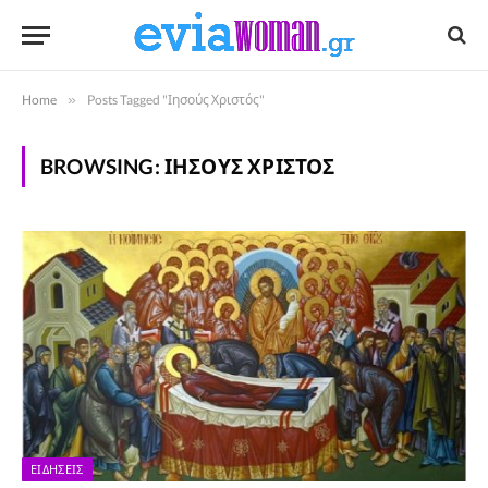
Home
»
Posts Tagged "Ιησούς Χριστός"
BROWSING:
ΙΗΣΟΎΣ ΧΡΙΣΤΌΣ
ΕΙΔΉΣΕΙΣ