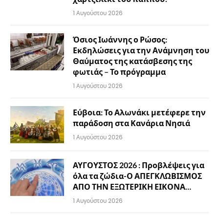
1 Αυγούστου 2026
Όσιος Ιωάννης ο Ρώσος:
Εκδηλώσεις για την Ανάμνηση του
Θαύματος της κατάσβεσης της
φωτιάς – Το πρόγραμμα
1 Αυγούστου 2026
Εύβοια: Το Αλωνάκι μετέφερε την
παράδοση στα Κανάρια Νησιά
1 Αυγούστου 2026
ΑΥΓΟΥΣΤΟΣ 2026 : Προβλέψεις για
όλα τα ζώδια-Ο ΑΠΕΓΚΛΩΒΙΣΜΟΣ
ΑΠΟ ΤΗΝ ΕΞΩΤΕΡΙΚΗ ΕΙΚΟΝΑ…
1 Αυγούστου 2026