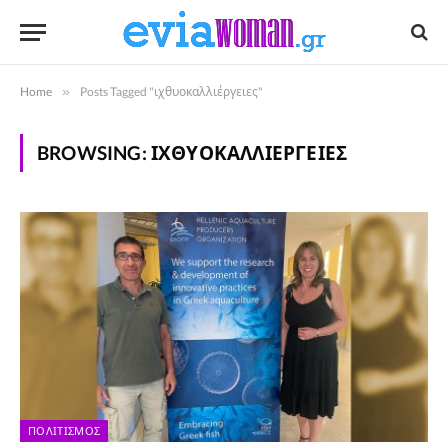
Home
»
Posts Tagged "ιχθυοκαλλιέργειες"
BROWSING:
ΙΧΘΥΟΚΑΛΛΙΈΡΓΕΙΕΣ
ΠΟΛΙΤΙΣΜΌΣ