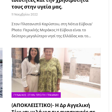
τους στην υγεία μας.
11 Νοεμβρίου 2022
Στον Πλατανιστό Καρύστου, στη Νότια Εύβοια/
Photo: Περικλής Μεράκος Η Εύβοια είναι το
δεύτερο μεγαλύτερο νησί της Ελλάδας και το…
ΓΥΝΑΊΚΕΣ ΣΤΗΝ ΠΡΏΤΗ ΓΡΑΜΜΉ
(ΑΠΟΚΛΕΙΣΤΙΚΟ)- Η Δρ Αγγελική
Σίμωσι μιλά για τις ανασκαφές σε