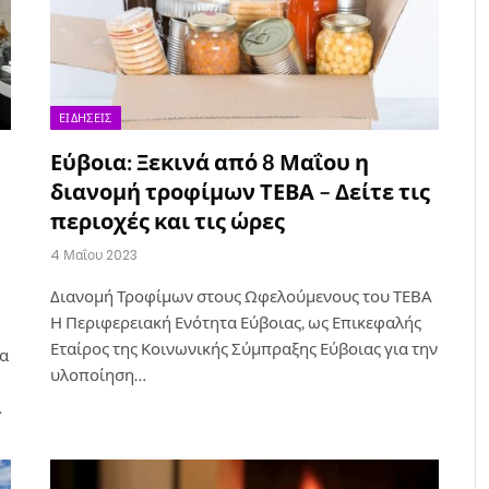
ΕΙΔΉΣΕΙΣ
Εύβοια: Ξεκινά από 8 Μαΐου η
διανομή τροφίμων ΤΕΒΑ – Δείτε τις
περιοχές και τις ώρες
4 Μαΐου 2023
Διανομή Τροφίμων στους Ωφελούμενους του ΤΕΒΑ
Η Περιφερειακή Ενότητα Εύβοιας, ως Επικεφαλής
Εταίρος της Κοινωνικής Σύμπραξης Εύβοιας για την
ια
υλοποίηση…
…