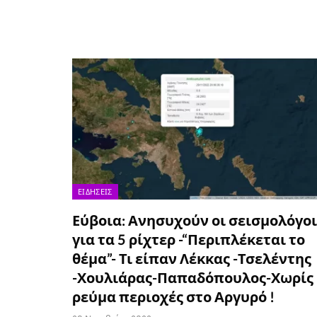
ΕΙΔΉΣΕΙΣ
Εύβοια: Ανησυχούν οι σεισμολόγοι
για τα 5 ρίχτερ -“Περιπλέκεται το
θέμα”- Τι είπαν Λέκκας -Τσελέντης
-Χουλιάρας-Παπαδόπουλος-Χωρίς
ρεύμα περιοχές στο Αργυρό !