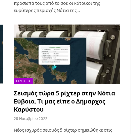
πρόσωπά τους από το σοκ οι κάτοικοι της
ευρύτερης περιοχής Νότια της…
ΕΙΔΉΣΕΙΣ
Σεισμός τώρα 5 ρίχτερ στην Νότια
Εύβοια. Tι μας είπε ο Δήμαρχος
Καρύστου
29 Νοεμβρίου 2022
Νέος ισχυρός σεισμός 5 ρίχτερ σημειώθηκε στις