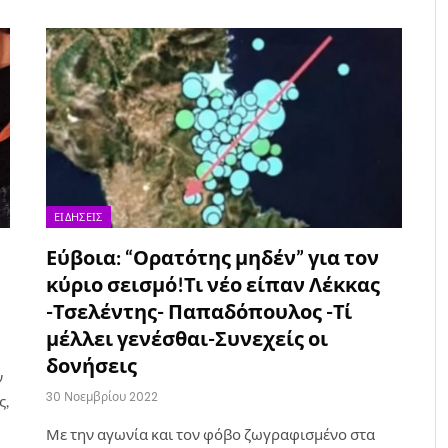
ΕΙΔΉΣΕΙΣ
Εύβοια: “Ορατότης μηδέν” για τον
κύριο σεισμό!Τι νέο είπαν Λέκκας
-Τσελέντης- Παπαδόπουλος -Τί
μέλλει γενέσθαι-Συνεχείς οι
δονήσεις
ν
30 Νοεμβρίου 2022
ς,
Με την αγωνία και τον φόβο ζωγραφισμένο στα