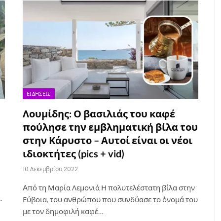
ΕΙΔΉΣΕΙΣ
Λουμίδης: Ο βασιλιάς του καφέ
πούλησε την εμβληματική βίλα του
στην Κάρυστο – Αυτοί είναι οι νέοι
ιδιοκτήτες (pics + vid)
10 Δεκεμβρίου 2022
Aπό τη Μαρία Λεμονιά Η πολυτελέστατη βίλα στην
…
Εύβοια, του ανθρώπου που συνδύασε το όνομά του
με τον δημοφιλή καφέ…