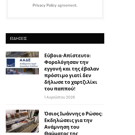
Privacy Policy
agreement.
ΕΙΔΉΣΕΙΣ
Εύβοια-Απίστευτο:
Φορολόγησαν την
εγγονή και της έβαλαν
πρόστιμο γιατί δεν
δήλωσε το χαρτζιλίκι
του παππού!
1 Αυγούστου 2026
Όσιος Ιωάννης ο Ρώσος:
Εκδηλώσεις για την
Ανάμνηση του
Θαύματος της