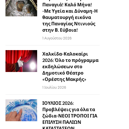
Παναγιά! Καλό Μήνα!
-Με Υγεία και Δύναμη-Η
θαυματουργή εικόνα
της Παναγίας Ντινιούς
στην Β. Εύβοια!
1 Αυγούστου 2026
Χαλκίδα-Καλοκαίρι
2026: Όλο το πρόγραμμα
εκδηλώσεων στο
Δημοτικό Θέατρο
«Ορέστης Μακρής»
1 Ιουλίου 2026
ΙΟΥΛΙΟΣ 2026:
Προβλέψεις για όλα τα
ζώδια-ΝΕΟΙ ΤΡΟΠΟΙ ΓΙΑ
ΕΠΙΛΥΣΗ ΠΑΛΙΩΝ
ΚΑΤΑΣΤΑΣΕΩΝ…