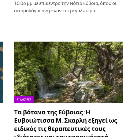
10.06 μμ με επίκεντρο την Νότια Εύβοια, όπου οι
σεισμολόγοι ανέμεναν και μεγαλύτερο…
ΕΙΔΉΣΕΙΣ
Tα βότανα της Εύβοιας :Η
Ευβοιώτισσα Μ. Σκαρλή εξηγεί ως
ειδικός τις θεραπευτικές τους
ιδιότητες και την χρησιμότητά