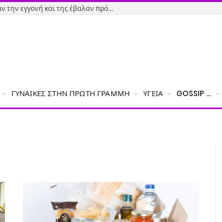
Εύβοια-Απίστευτο: Φορολόγησαν την εγγονή και της έβαλαν πρόστιμο γιατί δεν δήλωσε το χαρτζιλίκι του παππού!
ΓΥΝΑΊΚΕΣ ΣΤΗΝ ΠΡΏΤΗ ΓΡΑΜΜΉ
ΥΓΕΊΑ
GOSSIP …