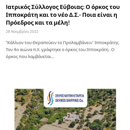
Iατρικός Σύλλογος Εύβοιας: Ο όρκος του
Ιπποκράτη και το νέο Δ.Σ.- Ποια είναι η
Πρόεδρος και τα μέλη!
28 Νοεμβρίου 2022
“Κάλλιον του Θεραπεύειν το Προλαμβάνειν¨ Ιπποκράτης
Τον 4ο αιώνα π.Χ. γράφτηκε ο όρκος του Ιπποκράτη . Ο
όρκος που λαμβάνεται…