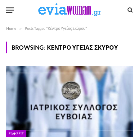
Home
»
Posts Tagged "Κέντρο Υγείας Σκύρου"
BROWSING:
ΚΈΝΤΡΟ ΥΓΕΊΑΣ ΣΚΎΡΟΥ
ΕΙΔΉΣΕΙΣ