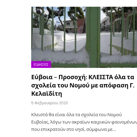
ΕΙΔΉΣΕΙΣ
Εύβοια – Προσοχή: ΚΛΕΙΣΤΑ όλα τα
σχολεία του Νομού με απόφαση Γ.
Κελαϊδίτη
5 Φεβρουαρίου 2023
Κλειστά θα είναι όλα τα σχολεία του Νομού
Ευβοίας, λόγω των ακραίων καιρικών φαινομένω
που επικρατούν στο νησί, σύμφωνα με…