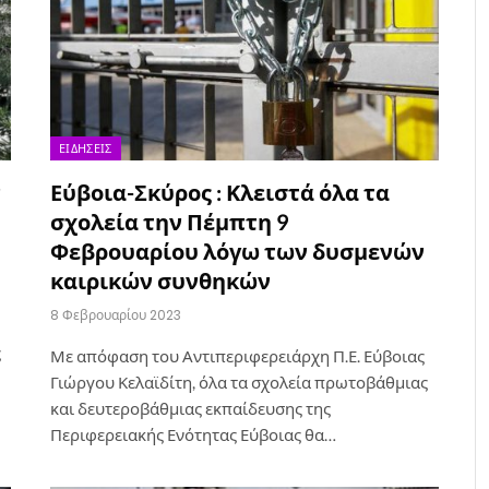
ΕΙΔΉΣΕΙΣ
ν
Εύβοια-Σκύρος : Κλειστά όλα τα
σχολεία την Πέμπτη 9
Φεβρουαρίου λόγω των δυσμενών
καιρικών συνθηκών
8 Φεβρουαρίου 2023
ς
Με απόφαση του Αντιπεριφερειάρχη Π.Ε. Εύβοιας
Γιώργου Κελαϊδίτη, όλα τα σχολεία πρωτοβάθμιας
και δευτεροβάθμιας εκπαίδευσης της
Περιφερειακής Ενότητας Εύβοιας θα…