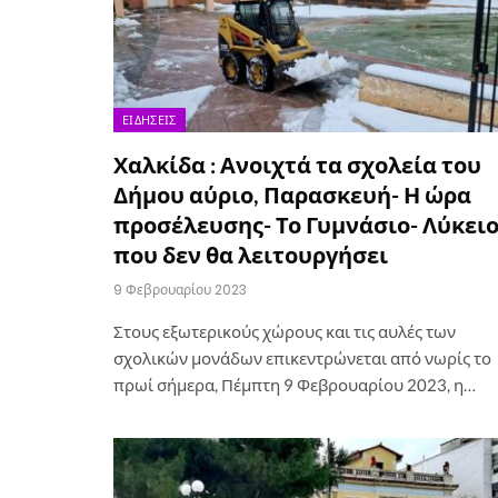
ΕΙΔΉΣΕΙΣ
Χαλκίδα : Ανοιχτά τα σχολεία του
Δήμου αύριο, Παρασκευή- Η ώρα
προσέλευσης- Το Γυμνάσιο- Λύκει
που δεν θα λειτουργήσει
9 Φεβρουαρίου 2023
Στους εξωτερικούς χώρους και τις αυλές των
σχολικών μονάδων επικεντρώνεται από νωρίς το
πρωί σήμερα, Πέμπτη 9 Φεβρουαρίου 2023, η…