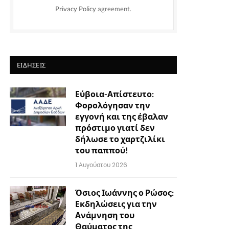
Privacy Policy
agreement.
ΕΙΔΉΣΕΙΣ
Εύβοια-Απίστευτο:
Φορολόγησαν την
εγγονή και της έβαλαν
πρόστιμο γιατί δεν
δήλωσε το χαρτζιλίκι
του παππού!
1 Αυγούστου 2026
Όσιος Ιωάννης ο Ρώσος:
Εκδηλώσεις για την
Ανάμνηση του
Θαύματος της