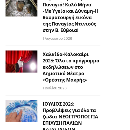
Παναγιά! Καλό Μήνα!
-Με Υγεία και Δύναμη-Η
θαυματουργή εικόνα
της Παναγίας Ντινιούς
στην Β. Εύβοια!
1 Αυγούστου 2026
Χαλκίδα-Καλοκαίρι
2026: Όλο το πρόγραμμα
εκδηλώσεων στο
Δημοτικό Θέατρο
«Ορέστης Μακρής»
1 Ιουλίου 2026
ΙΟΥΛΙΟΣ 2026:
Προβλέψεις για όλα τα
ζώδια-ΝΕΟΙ ΤΡΟΠΟΙ ΓΙΑ
ΕΠΙΛΥΣΗ ΠΑΛΙΩΝ
ΚΑΤΑΣΤΑΣΕΩΝ…