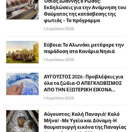
Όσιος Ιωάννης ο Ρώσος:
Εκδηλώσεις για την Ανάμνηση του
Θαύματος της κατάσβεσης της
φωτιάς – Το πρόγραμμα
1 Αυγούστου 2026
Εύβοια: Το Αλωνάκι μετέφερε την
παράδοση στα Κανάρια Νησιά
1 Αυγούστου 2026
ΑΥΓΟΥΣΤΟΣ 2026 : Προβλέψεις για
όλα τα ζώδια-Ο ΑΠΕΓΚΛΩΒΙΣΜΟΣ
ΑΠΟ ΤΗΝ ΕΞΩΤΕΡΙΚΗ ΕΙΚΟΝΑ…
1 Αυγούστου 2026
Αύγουστος: Καλή Παναγιά! Καλό
Μήνα! -Με Υγεία και Δύναμη-Η
θαυματουργή εικόνα της Παναγίας