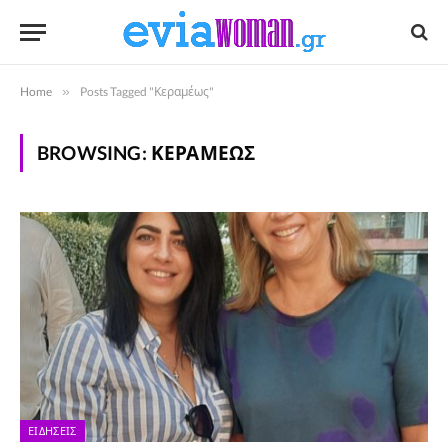
Home
»
Posts Tagged "Κεραμέως"
BROWSING:
ΚΕΡΑΜΈΩΣ
ΕΙΔΉΣΕΙΣ