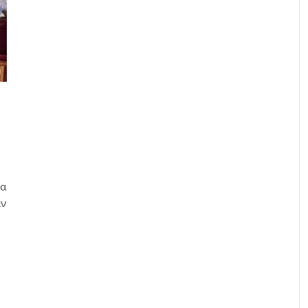
τα
αν