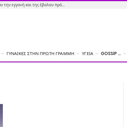
Εύβοια-Απίστευτο: Φορολόγησαν την εγγονή και της έβαλαν πρόστιμο γιατί δεν δήλωσε το χαρτζιλίκι του παππού!
ΓΥΝΑΊΚΕΣ ΣΤΗΝ ΠΡΏΤΗ ΓΡΑΜΜΉ
ΥΓΕΊΑ
GOSSIP …