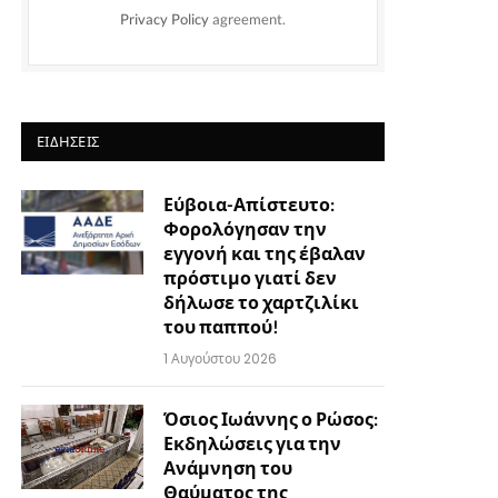
Privacy Policy
agreement.
ΕΙΔΉΣΕΙΣ
Εύβοια-Απίστευτο:
Φορολόγησαν την
εγγονή και της έβαλαν
πρόστιμο γιατί δεν
δήλωσε το χαρτζιλίκι
του παππού!
1 Αυγούστου 2026
Όσιος Ιωάννης ο Ρώσος:
Εκδηλώσεις για την
Ανάμνηση του
Θαύματος της