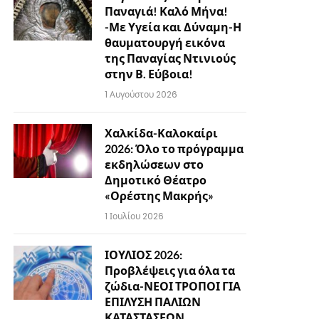
Παναγιά! Καλό Μήνα!
-Με Υγεία και Δύναμη-Η
θαυματουργή εικόνα
της Παναγίας Ντινιούς
στην Β. Εύβοια!
1 Αυγούστου 2026
Χαλκίδα-Καλοκαίρι
2026: Όλο το πρόγραμμα
εκδηλώσεων στο
Δημοτικό Θέατρο
«Ορέστης Μακρής»
1 Ιουλίου 2026
ΙΟΥΛΙΟΣ 2026:
Προβλέψεις για όλα τα
ζώδια-ΝΕΟΙ ΤΡΟΠΟΙ ΓΙΑ
ΕΠΙΛΥΣΗ ΠΑΛΙΩΝ
ΚΑΤΑΣΤΑΣΕΩΝ…