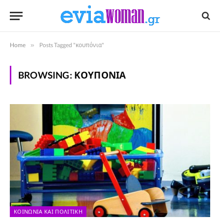
Home
»
Posts Tagged "κουπόνια"
BROWSING:
ΚΟΥΠΌΝΙΑ
ΚΟΙΝΩΝΊΑ ΚΑΙ ΠΟΛΙΤΙΚΉ