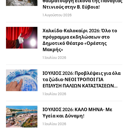
θαυματουργή εικόνα της Παναγίας
Ντινιούς στην Β. Εύβοια!
1 Αυγούστου 2026
Χαλκίδα-Καλοκαίρι 2026: Όλο το
πρόγραμμα εκδηλώσεων στο
Δημοτικό Θέατρο «Ορέστης
Μακρής»
1 Ιουλίου 2026
ΙΟΥΛΙΟΣ 2026: Προβλέψεις για όλα
τα ζώδια-ΝΕΟΙ ΤΡΟΠΟΙ ΓΙΑ
ΕΠΙΛΥΣΗ ΠΑΛΙΩΝ ΚΑΤΑΣΤΑΣΕΩΝ…
1 Ιουλίου 2026
ΙΟΥΛΙΟΣ 2026: ΚΑΛΟ ΜΗΝΑ- Με
Υγεία και Δύναμη!
1 Ιουλίου 2026