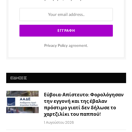
Privacy Policy
agreement.
ΕΙΔΉΣΕΙΣ
Εύβοια-Απίστευτο: Φορολόγησαν
την εγγονή και της έβαλαν
πρόστιμο γιατί δεν δήλωσε το
χαρτζιλίκι του παππού!
1 Αυγούστου 2026