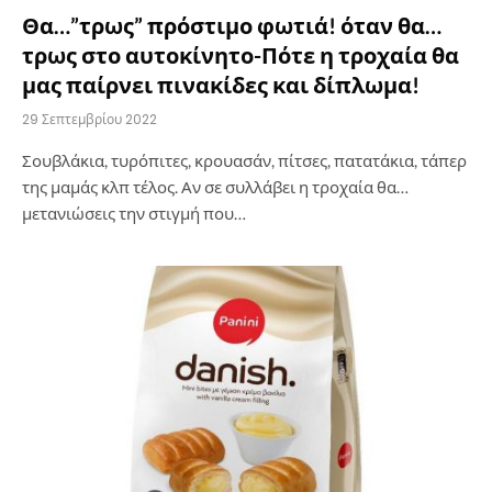
Θα…”τρως” πρόστιμο φωτιά! όταν θα…
τρως στο αυτοκίνητο-Πότε η τροχαία θα
μας παίρνει πινακίδες και δίπλωμα!
29 Σεπτεμβρίου 2022
Σουβλάκια, τυρόπιτες, κρουασάν, πίτσες, πατατάκια, τάπερ
της μαμάς κλπ τέλος. Αν σε συλλάβει η τροχαία θα…
μετανιώσεις την στιγμή που…