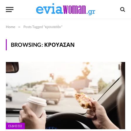
Home
»
Posts Tagged "κρουασάν"
BROWSING:
ΚΡΟΥΑΣΆΝ
ΕΙΔΉΣΕΙΣ