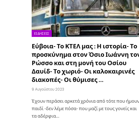
ΕΙΔΉΣΕΙΣ
Εύβοια- Το ΚΤΕΛ μας : Η ιστορία- Το
προσκύνημα στον Όσιο Ιωάννη το
Ρώσσο και στη μονή του Οσίου
Δαυίδ- Το χωριό- Οι καλοκαιρινές
διακοπές- Οι θύμισες …
9 Αυγούστου 2023
Έχουν περάσει αρκετά χρόνια από τότε που ήμου
παιδί -δεν λέμε πόσα- που μαζί με τους γονείς και
τα αδέρφια…