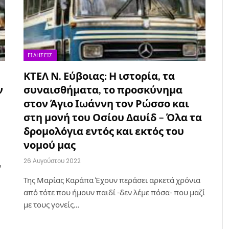
ΕΙΔΉΣΕΙΣ
ΚΤΕΛ Ν. Εύβοιας: Η ιστορία, τα
ν
συναισθήματα, το προσκύνημα
στον Άγιο Ιωάννη τον Ρώσσο και
στη μονή του Οσίου Δαυίδ – Όλα τα
δρομολόγια εντός και εκτός του
νομού μας
26 Αυγούστου 2022
ν
Της Μαρίας Καράπα Έχουν περάσει αρκετά χρόνια
από τότε που ήμουν παιδί -δεν λέμε πόσα- που μαζί
με τους γονείς…