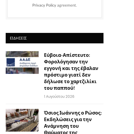
Privacy Policy
agreement.
ΕΙΔΉΣΕΙΣ
Εύβοια-Απίστευτο:
Φορολόγησαν την
εγγονή και της έβαλαν
πρόστιμο γιατί δεν
δήλωσε το χαρτζιλίκι
του παππού!
1 Αυγούστου 2026
Όσιος Ιωάννης ο Ρώσος:
Εκδηλώσεις για την
Ανάμνηση του
Θαύματος της