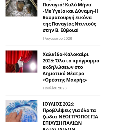
Παναγιά! Καλό Μήνα!
-Με Υγεία και Δύναμη-Η
θαυματουργή εικόνα
της Παναγίας Ντινιούς
στην Β. Εύβοια!
1 Αυγούστου 2026
Χαλκίδα-Καλοκαίρι
2026: Όλο το πρόγραμμα
εκδηλώσεων στο
Δημοτικό Θέατρο
«Ορέστης Μακρής»
1 Ιουλίου 2026
ΙΟΥΛΙΟΣ 2026:
Προβλέψεις για όλα τα
ζώδια-ΝΕΟΙ ΤΡΟΠΟΙ ΓΙΑ
ΕΠΙΛΥΣΗ ΠΑΛΙΩΝ
ΚΑΤΑΣΤΑΣΕΩΝ…