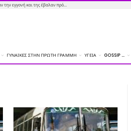
Εύβοια-Απίστευτο: Φορολόγησαν την εγγονή και της έβαλαν πρόστιμο γιατί δεν δήλωσε το χαρτζιλίκι του παππού!
ΓΥΝΑΊΚΕΣ ΣΤΗΝ ΠΡΏΤΗ ΓΡΑΜΜΉ
ΥΓΕΊΑ
GOSSIP …