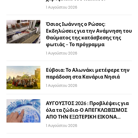
1 Αυγούστου 2026
Όσιος Ιωάννης ο Ρώσος:
Εκδηλώσεις για την Ανάμνηση του
Θαύματος της κατάσβεσης της
φωτιάς – Το πρόγραμμα
1 Αυγούστου 2026
Εύβοια: Το Αλωνάκι μετέφερε την
παράδοση στα Κανάρια Νησιά
1 Αυγούστου 2026
ΑΥΓΟΥΣΤΟΣ 2026 : Προβλέψεις για
όλα τα ζώδια-Ο ΑΠΕΓΚΛΩΒΙΣΜΟΣ
ΑΠΟ ΤΗΝ ΕΞΩΤΕΡΙΚΗ ΕΙΚΟΝΑ…
1 Αυγούστου 2026