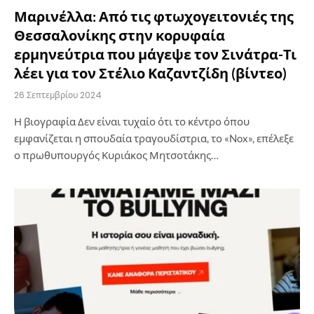
Μαρινέλλα: Από τις φτωχογειτονιές της
Θεσσαλονίκης στην κορυφαία
ερμηνεύτρια που μάγεψε τον Σινάτρα-Τι
λέει για τον Στέλιο Καζαντζίδη (βίντεο)
26 Σεπτεμβρίου 2024
Η βιογραφία Δεν είναι τυχαίο ότι το κέντρο όπου
εμφανίζεται η σπουδαία τραγουδίστρια, το «Nox», επέλεξε
ο πρωθυπουργός Κυριάκος Μητσοτάκης…