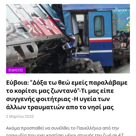
ΕΙΔΉΣΕΙΣ
Εύβοια: “Δόξα τω θεώ εμείς παραλάβαμε
το κορίτσι μας ζωντανό”-Τι μας είπε
συγγενής φοιτήτριας -Η υγεία των
άλλων τραυματιών απο το νησί μας
2 Μαρτίου 2023
Ακόμα προσπαθεί να συνέλθει το Πανελλήνιο από την
τραγωδία που εχει κοστίσει μέχρι στιγμής την ζωή σε 47