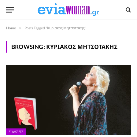
Home
»
Posts Tagged "Κυριάκος Μητσοτάκης"
BROWSING:
ΚΥΡΙΆΚΟΣ ΜΗΤΣΟΤΆΚΗΣ
ΕΙΔΉΣΕΙΣ