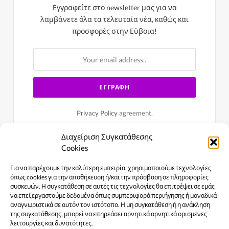
Εγγραφείτε στο newsletter μας για να
λαμβάνετε όλα τα τελευταία νέα, καθώς και
προσφορές στην Εϋβοια!
Privacy Policy
agreement.
Διαχείριση Συγκατάθεσης
Cookies
Για να παρέχουμε την καλύτερη εμπειρία, χρησιμοποιούμε τεχνολογίες
όπως cookies για την αποθήκευση ή/και την πρόσβαση σε πληροφορίες
συσκευών. Η συγκατάθεση σε αυτές τις τεχνολογίες θα επιτρέψει σε εμάς
να επεξεργαστούμε δεδομένα όπως συμπεριφορά περιήγησης ή μοναδικά
αναγνωριστικά σε αυτόν τον ιστότοπο. Η μη συγκατάθεση ή η ανάκληση
της συγκατάθεσης, μπορεί να επηρεάσει αρνητικά αρνητικά ορισμένες
λειτουργίες και δυνατότητες.