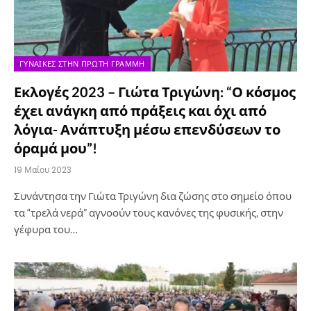
ΓΥΝΑΊΚΕΣ ΣΤΗΝ ΠΡΏΤΗ ΓΡΑΜΜΉ
Εκλογές 2023 – Γιώτα Τριγώνη: “Ο κόσμος
έχει ανάγκη από πράξεις και όχι από
λόγια- Ανάπτυξη μέσω επενδύσεων το
όραμά μου”!
19 Μαΐου 2023
Συνάντησα την Γιώτα Τριγώνη δια ζώσης στο σημείο όπου
τα “τρελά νερά” αγνοούν τους κανόνες της φυσικής, στην
γέφυρα του…