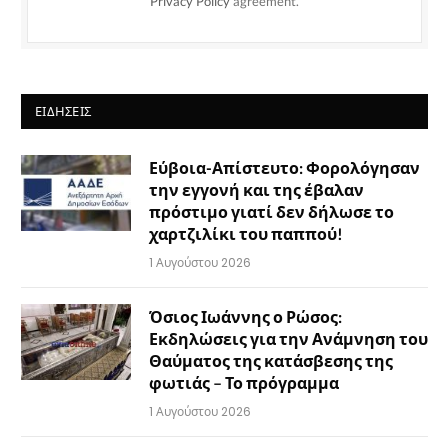
Privacy Policy
agreement.
ΕΙΔΉΣΕΙΣ
Εύβοια-Απίστευτο: Φορολόγησαν
την εγγονή και της έβαλαν
πρόστιμο γιατί δεν δήλωσε το
χαρτζιλίκι του παππού!
1 Αυγούστου 2026
Όσιος Ιωάννης ο Ρώσος:
Εκδηλώσεις για την Ανάμνηση του
Θαύματος της κατάσβεσης της
φωτιάς – Το πρόγραμμα
1 Αυγούστου 2026