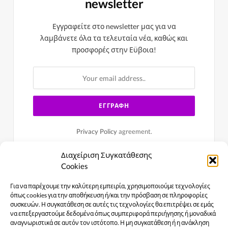
newsletter
Εγγραφείτε στο newsletter μας για να
λαμβάνετε όλα τα τελευταία νέα, καθώς και
προσφορές στην Εϋβοια!
Privacy Policy
agreement.
Διαχείριση Συγκατάθεσης
Cookies
Για να παρέχουμε την καλύτερη εμπειρία, χρησιμοποιούμε τεχνολογίες
όπως cookies για την αποθήκευση ή/και την πρόσβαση σε πληροφορίες
συσκευών. Η συγκατάθεση σε αυτές τις τεχνολογίες θα επιτρέψει σε εμάς
να επεξεργαστούμε δεδομένα όπως συμπεριφορά περιήγησης ή μοναδικά
αναγνωριστικά σε αυτόν τον ιστότοπο. Η μη συγκατάθεση ή η ανάκληση