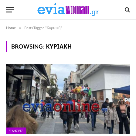
Home
»
Posts Tagged "Κυριακή"
BROWSING:
ΚΥΡΙΑΚΉ
ΕΙΔΉΣΕΙΣ