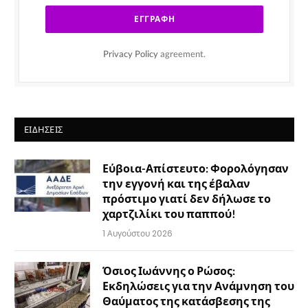
Privacy Policy
agreement.
ΕΙΔΉΣΕΙΣ
Εύβοια-Απίστευτο: Φορολόγησαν
την εγγονή και της έβαλαν
πρόστιμο γιατί δεν δήλωσε το
χαρτζιλίκι του παππού!
1 Αυγούστου 2026
Όσιος Ιωάννης ο Ρώσος:
Εκδηλώσεις για την Ανάμνηση του
Θαύματος της κατάσβεσης της