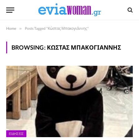
Home
»
Posts Tagged "Κώστας Μπακογιάννης"
BROWSING:
ΚΏΣΤΑΣ ΜΠΑΚΟΓΙΆΝΝΗΣ
ΕΙΔΉΣΕΙΣ