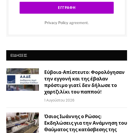
Privacy Policy
agreement.
ΕΙΔΉΣΕΙΣ
Εύβοια-Απίστευτο: Φορολόγησαν
την εγγονή και της έβαλαν
πρόστιμο γιατί δεν δήλωσε το
χαρτζιλίκι του παππού!
1 Αυγούστου 2026
Όσιος Ιωάννης ο Ρώσος:
Εκδηλώσεις για την Ανάμνηση του
Θαύματος της κατάσβεσης της