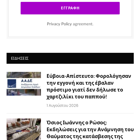
Privacy Policy
agreement.
ΕΙΔΉΣΕΙΣ
Εύβοια-Απίστευτο: Φορολόγησαν
την εγγονή και της έβαλαν
πρόστιμο γιατί δεν δήλωσε το
χαρτζιλίκι του παππού!
1 Αυγούστου 2026
Όσιος Ιωάννης ο Ρώσος:
Εκδηλώσεις για την Ανάμνηση του
Θαύματος της κατάσβεσης της