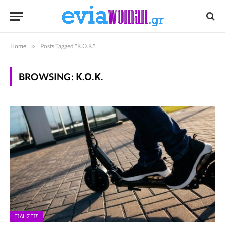
Home
»
Posts Tagged "Κ.Ο.Κ."
BROWSING:
Κ.Ο.Κ.
ΕΙΔΉΣΕΙΣ