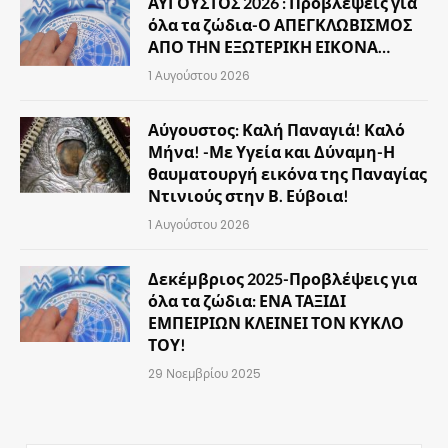
ΑΥΓΟΥΣΤΟΣ 2026 : Προβλέψεις για
όλα τα ζώδια-Ο ΑΠΕΓΚΛΩΒΙΣΜΟΣ
ΑΠΟ ΤΗΝ ΕΞΩΤΕΡΙΚΗ ΕΙΚΟΝΑ…
1 Αυγούστου 2026
Αύγουστος: Καλή Παναγιά! Καλό
Μήνα! -Με Υγεία και Δύναμη-Η
θαυματουργή εικόνα της Παναγίας
Ντινιούς στην Β. Εύβοια!
1 Αυγούστου 2026
Δεκέμβριος 2025-Προβλέψεις για
όλα τα ζώδια: ΕΝΑ ΤΑΞΙΔΙ
ΕΜΠΕΙΡΙΩΝ ΚΛΕΙΝΕΙ ΤΟΝ ΚΥΚΛΟ
ΤΟΥ!
29 Νοεμβρίου 2025