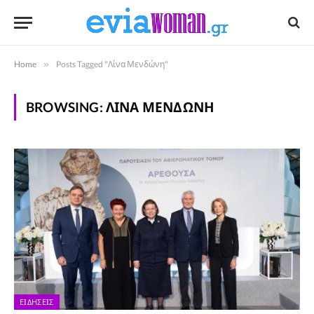
Home
»
Posts Tagged "Λίνα Μενδώνη"
BROWSING:
ΛΊΝΑ ΜΕΝΔΏΝΗ
ΕΙΔΉΣΕΙΣ