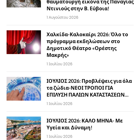
θαυματουργή εικόνα της Παναγίας
Ντινιούς στην Β. Εύβοια!
1 Αυγούστου 2026
Χαλκίδα-Καλοκαίρι 2026: Όλο το
πρόγραμμα εκδηλώσεων στο
Δημοτικό Θέατρο «Ορέστης
Μακρής»
1 Ιουλίου 2026
ΙΟΥΛΙΟΣ 2026: Προβλέψεις για όλα
τα ζώδια-ΝΕΟΙ ΤΡΟΠΟΙ ΓΙΑ
ΕΠΙΛΥΣΗ ΠΑΛΙΩΝ ΚΑΤΑΣΤΑΣΕΩΝ…
1 Ιουλίου 2026
ΙΟΥΛΙΟΣ 2026: ΚΑΛΟ ΜΗΝΑ- Με
Υγεία και Δύναμη!
1 Ιουλίου 2026