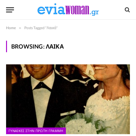
Home
»
Posts Tagged "Λαικά"
BROWSING:
ΛΑΙΚΆ
ΓΥΝΑΊΚΕΣ ΣΤΗΝ ΠΡΏΤΗ ΓΡΑΜΜΉ