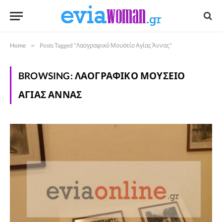
Home
»
Posts Tagged "Λαογραφικό Μουσείο Αγίας Άννας"
BROWSING:
ΛΑΟΓΡΑΦΙΚΌ ΜΟΥΣΕΊΟ
ΑΓΊΑΣ ΆΝΝΑΣ