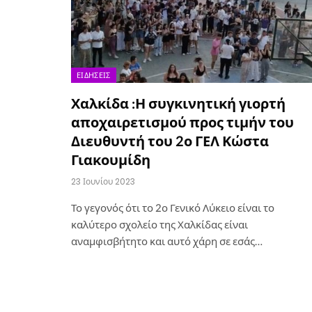
ΕΙΔΉΣΕΙΣ
Χαλκίδα :Η συγκινητική γιορτή
αποχαιρετισμού προς τιμήν του
Διευθυντή του 2ο ΓΕΛ Κώστα
Γιακουμίδη
23 Ιουνίου 2023
Το γεγονός ότι το 2ο Γενικό Λύκειο είναι το
καλύτερο σχολείο της Χαλκίδας είναι
αναμφισβήτητο και αυτό χάρη σε εσάς…