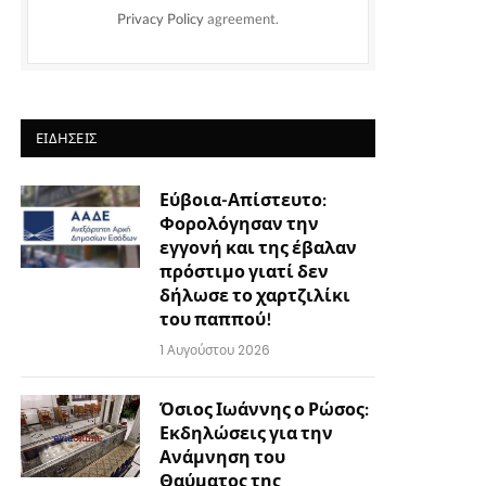
Privacy Policy
agreement.
ΕΙΔΉΣΕΙΣ
Εύβοια-Απίστευτο:
Φορολόγησαν την
εγγονή και της έβαλαν
πρόστιμο γιατί δεν
δήλωσε το χαρτζιλίκι
του παππού!
1 Αυγούστου 2026
Όσιος Ιωάννης ο Ρώσος:
Εκδηλώσεις για την
Ανάμνηση του
Θαύματος της