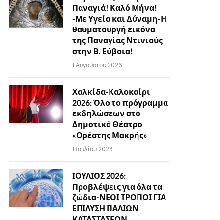
Παναγιά! Καλό Μήνα!
-Με Υγεία και Δύναμη-Η
θαυματουργή εικόνα
της Παναγίας Ντινιούς
στην Β. Εύβοια!
1 Αυγούστου 2026
Χαλκίδα-Καλοκαίρι
2026: Όλο το πρόγραμμα
εκδηλώσεων στο
Δημοτικό Θέατρο
«Ορέστης Μακρής»
1 Ιουλίου 2026
ΙΟΥΛΙΟΣ 2026:
Προβλέψεις για όλα τα
ζώδια-ΝΕΟΙ ΤΡΟΠΟΙ ΓΙΑ
ΕΠΙΛΥΣΗ ΠΑΛΙΩΝ
ΚΑΤΑΣΤΑΣΕΩΝ…