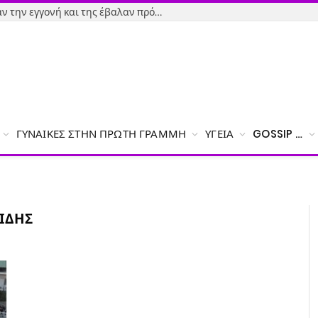
Εύβοια-Απίστευτο: Φορολόγησαν την εγγονή και της έβαλαν πρόστιμο γιατί δεν δήλωσε το χαρτζιλίκι του παππού!
ΓΥΝΑΊΚΕΣ ΣΤΗΝ ΠΡΏΤΗ ΓΡΑΜΜΉ
ΥΓΕΊΑ
GOSSIP …
ΊΔΗΣ