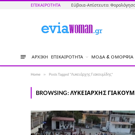
ΕΠΙΚΑΙΡΌΤΗΤΑ
ΑΡΧΙΚΉ
ΕΠΙΚΑΙΡΌΤΗΤΑ
ΜΌΔΑ & ΟΜΟΡΦΙΆ
Home
»
Posts Tagged "Λυκειάρχης Γιακουμίδης"
BROWSING:
ΛΥΚΕΙΆΡΧΗΣ ΓΙΑΚΟΥΜ