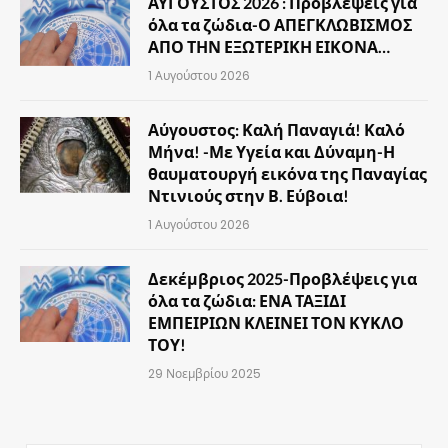
ΑΥΓΟΥΣΤΟΣ 2026 : Προβλέψεις για
όλα τα ζώδια-Ο ΑΠΕΓΚΛΩΒΙΣΜΟΣ
ΑΠΟ ΤΗΝ ΕΞΩΤΕΡΙΚΗ ΕΙΚΟΝΑ…
1 Αυγούστου 2026
Αύγουστος: Καλή Παναγιά! Καλό
Μήνα! -Με Υγεία και Δύναμη-Η
θαυματουργή εικόνα της Παναγίας
Ντινιούς στην Β. Εύβοια!
1 Αυγούστου 2026
Δεκέμβριος 2025-Προβλέψεις για
όλα τα ζώδια: ΕΝΑ ΤΑΞΙΔΙ
ΕΜΠΕΙΡΙΩΝ ΚΛΕΙΝΕΙ ΤΟΝ ΚΥΚΛΟ
ΤΟΥ!
29 Νοεμβρίου 2025