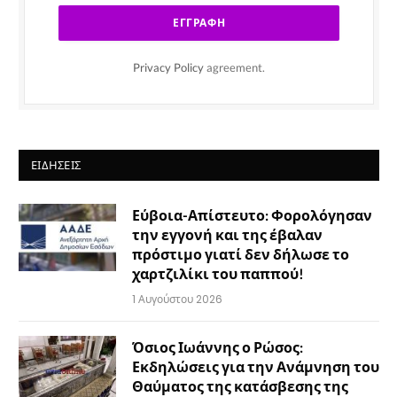
Privacy Policy
agreement.
ΕΙΔΉΣΕΙΣ
Εύβοια-Απίστευτο: Φορολόγησαν
την εγγονή και της έβαλαν
πρόστιμο γιατί δεν δήλωσε το
χαρτζιλίκι του παππού!
1 Αυγούστου 2026
Όσιος Ιωάννης ο Ρώσος:
Εκδηλώσεις για την Ανάμνηση του
Θαύματος της κατάσβεσης της