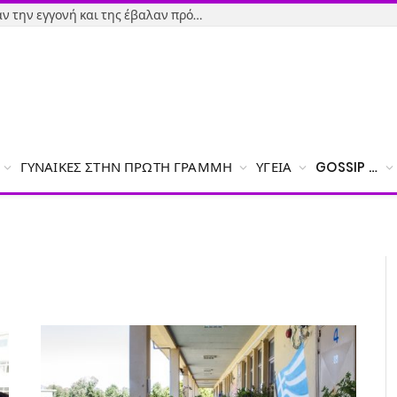
Εύβοια-Απίστευτο: Φορολόγησαν την εγγονή και της έβαλαν πρόστιμο γιατί δεν δήλωσε το χαρτζιλίκι του παππού!
ΓΥΝΑΊΚΕΣ ΣΤΗΝ ΠΡΏΤΗ ΓΡΑΜΜΉ
ΥΓΕΊΑ
GOSSIP …