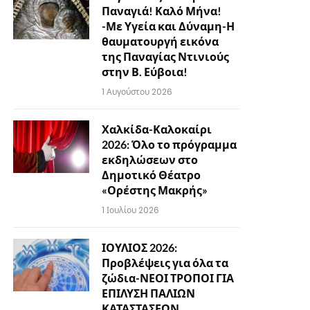
Παναγιά! Καλό Μήνα!
-Με Υγεία και Δύναμη-Η
θαυματουργή εικόνα
της Παναγίας Ντινιούς
στην Β. Εύβοια!
1 Αυγούστου 2026
Χαλκίδα-Καλοκαίρι
2026: Όλο το πρόγραμμα
εκδηλώσεων στο
Δημοτικό Θέατρο
«Ορέστης Μακρής»
1 Ιουλίου 2026
ΙΟΥΛΙΟΣ 2026:
Προβλέψεις για όλα τα
ζώδια-ΝΕΟΙ ΤΡΟΠΟΙ ΓΙΑ
ΕΠΙΛΥΣΗ ΠΑΛΙΩΝ
ΚΑΤΑΣΤΑΣΕΩΝ…