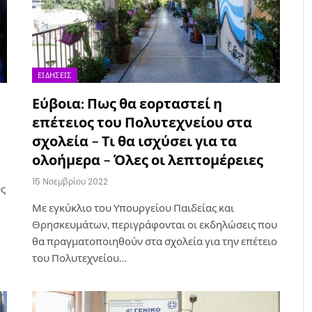
ΕΙΔΉΣΕΙΣ
Εύβοια: Πως θα εορταστεί η
επέτειος του Πολυτεχνείου στα
σχολεία – Τι θα ισχύσει για τα
ολοήμερα – Όλες οι λεπτομέρειες
15 Νοεμβρίου 2022
υς
Με εγκύκλιο του Υπουργείου Παιδείας και
Θρησκευμάτων, περιγράφονται οι εκδηλώσεις που
θα πραγματοποιηθούν στα σχολεία για την επέτειο
του Πολυτεχνείου…