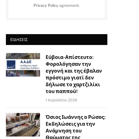
Privacy Policy
agreement.
ΕΙΔΉΣΕΙΣ
Εύβοια-Απίστευτο:
Φορολόγησαν την
εγγονή και της έβαλαν
πρόστιμο γιατί δεν
δήλωσε το χαρτζιλίκι
του παππού!
1 Αυγούστου 2026
Όσιος Ιωάννης ο Ρώσος:
Εκδηλώσεις για την
Ανάμνηση του
Θαύματος της