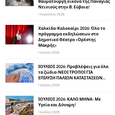
θαυματουργή εικόνα της Παναγίας
Ντινιούς στην Β. Εύβοια!
1 Αυγούστου 2026
Χαλκίδα-Καλοκαίρι 2026: Όλο το
πρόγραμμα εκδηλώσεων στο
Δημοτικό Θέατρο «Ορέστης
Μακρής»
1 Ιουλίου 2026
ΙΟΥΛΙΟΣ 2026: Προβλέψεις για όλα
τα ζώδια-ΝΕΟΙ ΤΡΟΠΟΙ ΓΙΑ
ΕΠΙΛΥΣΗ ΠΑΛΙΩΝ ΚΑΤΑΣΤΑΣΕΩΝ…
1 Ιουλίου 2026
ΙΟΥΛΙΟΣ 2026: ΚΑΛΟ ΜΗΝΑ- Με
Υγεία και Δύναμη!
1 Ιουλίου 2026