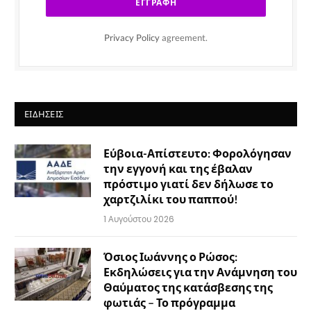
Privacy Policy
agreement.
ΕΙΔΉΣΕΙΣ
Εύβοια-Απίστευτο: Φορολόγησαν
την εγγονή και της έβαλαν
πρόστιμο γιατί δεν δήλωσε το
χαρτζιλίκι του παππού!
1 Αυγούστου 2026
Όσιος Ιωάννης ο Ρώσος:
Εκδηλώσεις για την Ανάμνηση του
Θαύματος της κατάσβεσης της
φωτιάς – Το πρόγραμμα