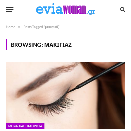
Home
»
Posts Tagged "μακιγιάζ"
BROWSING:
ΜΑΚΙΓΙΆΖ
ΜΌΔΑ ΚΑΙ ΟΜΟΡΦΙΆ