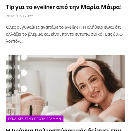
Tip για το eyeliner από την Μαρία Μάιρα!
28 Ιουλίου 2022
Όλες οι γυναίκες αγαπάμε το eyeliner! Η αλήθεια είναι ότι
αλλάζει το βλέμμα και είναι πάντα εντυπωσιακό! Σας δίνω
λοιπόν…
ΓΥΝΑΊΚΕΣ ΣΤΗΝ ΠΡΏΤΗ ΓΡΑΜΜΉ
Η Ιωάννα Παλιοσπύρου μάς δείχνει την