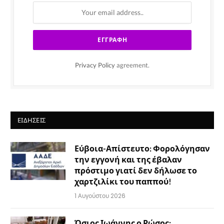
Privacy Policy
agreement.
ΕΙΔΉΣΕΙΣ
Εύβοια-Απίστευτο: Φορολόγησαν
την εγγονή και της έβαλαν
πρόστιμο γιατί δεν δήλωσε το
χαρτζιλίκι του παππού!
1 Αυγούστου 2026
Όσιος Ιωάννης ο Ρώσος: