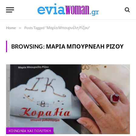
Home
»
Posts Tagged "Μαρία Μπουρνέλη Ρίζου"
BROWSING:
ΜΑΡΊΑ ΜΠΟΥΡΝΈΛΗ ΡΊΖΟΥ
ΚΟΙΝΩΝΊΑ ΚΑΙ ΠΟΛΙΤΙΚΉ