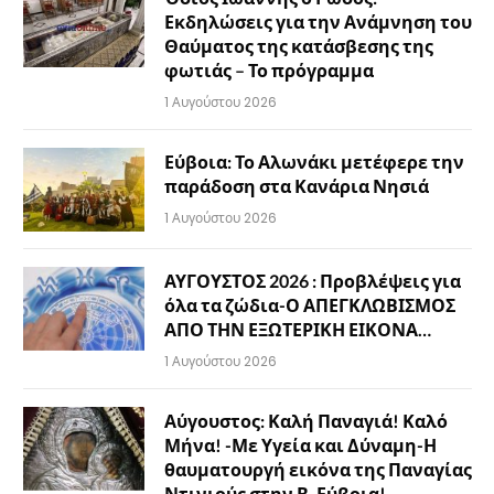
Εκδηλώσεις για την Ανάμνηση του
Θαύματος της κατάσβεσης της
φωτιάς – Το πρόγραμμα
1 Αυγούστου 2026
Εύβοια: Το Αλωνάκι μετέφερε την
παράδοση στα Κανάρια Νησιά
1 Αυγούστου 2026
ΑΥΓΟΥΣΤΟΣ 2026 : Προβλέψεις για
όλα τα ζώδια-Ο ΑΠΕΓΚΛΩΒΙΣΜΟΣ
ΑΠΟ ΤΗΝ ΕΞΩΤΕΡΙΚΗ ΕΙΚΟΝΑ…
1 Αυγούστου 2026
Αύγουστος: Καλή Παναγιά! Καλό
Μήνα! -Με Υγεία και Δύναμη-Η
θαυματουργή εικόνα της Παναγίας
Ντινιούς στην Β. Εύβοια!