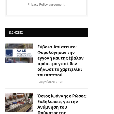
Privacy Policy
agreement.
ΕΙΔΉΣΕΙΣ
Εύβοια-Απίστευτο:
Φορολόγησαν την
εγγονή και της έβαλαν
πρόστιμο γιατί δεν
δήλωσε το χαρτζιλίκι
του παππού!
1 Αυγούστου 2026
Όσιος Ιωάννης ο Ρώσος:
Εκδηλώσεις για την
Ανάμνηση του
Θαύματος της