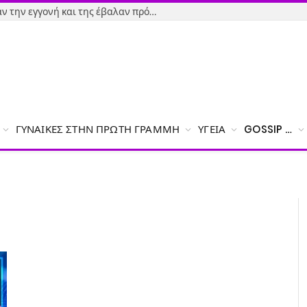
Εύβοια-Απίστευτο: Φορολόγησαν την εγγονή και της έβαλαν πρόστιμο γιατί δεν δήλωσε το χαρτζιλίκι του παππού!
ΓΥΝΑΊΚΕΣ ΣΤΗΝ ΠΡΏΤΗ ΓΡΑΜΜΉ
ΥΓΕΊΑ
GOSSIP …