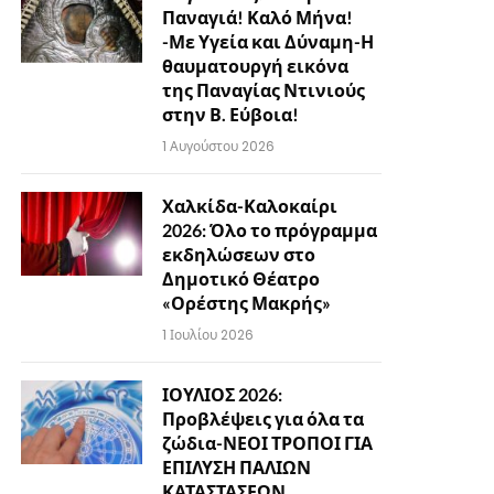
Παναγιά! Καλό Μήνα!
-Με Υγεία και Δύναμη-Η
θαυματουργή εικόνα
της Παναγίας Ντινιούς
στην Β. Εύβοια!
1 Αυγούστου 2026
Χαλκίδα-Καλοκαίρι
2026: Όλο το πρόγραμμα
εκδηλώσεων στο
Δημοτικό Θέατρο
«Ορέστης Μακρής»
1 Ιουλίου 2026
ΙΟΥΛΙΟΣ 2026:
Προβλέψεις για όλα τα
ζώδια-ΝΕΟΙ ΤΡΟΠΟΙ ΓΙΑ
ΕΠΙΛΥΣΗ ΠΑΛΙΩΝ
ΚΑΤΑΣΤΑΣΕΩΝ…