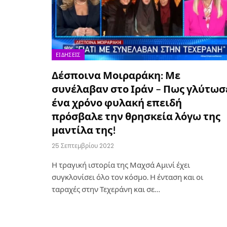
ΕΙΔΉΣΕΙΣ
Δέσποινα Μοιραράκη: Με
συνέλαβαν στο Ιράν – Πως γλύτωσ
ένα χρόνο φυλακή επειδή
πρόσβαλε την θρησκεία λόγω της
μαντίλα της!
25 Σεπτεμβρίου 2022
Η τραγική ιστορία της Μαχσά Αμινί έχει
συγκλονίσει όλο τον κόσμο. Η ένταση και οι
ταραχές στην Τεχεράνη και σε…