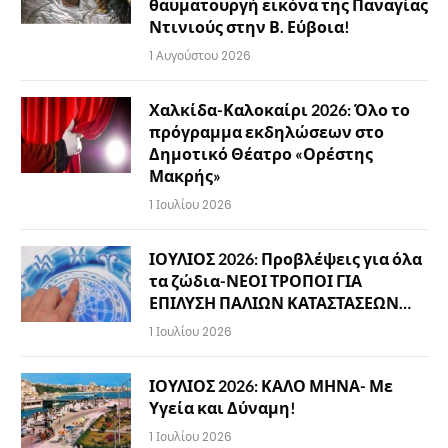
θαυματουργή εικόνα της Παναγίας
Ντινιούς στην Β. Εύβοια!
1 Αυγούστου 2026
Χαλκίδα-Καλοκαίρι 2026: Όλο το
πρόγραμμα εκδηλώσεων στο
Δημοτικό Θέατρο «Ορέστης
Μακρής»
1 Ιουλίου 2026
ΙΟΥΛΙΟΣ 2026: Προβλέψεις για όλα
τα ζώδια-ΝΕΟΙ ΤΡΟΠΟΙ ΓΙΑ
ΕΠΙΛΥΣΗ ΠΑΛΙΩΝ ΚΑΤΑΣΤΑΣΕΩΝ…
1 Ιουλίου 2026
ΙΟΥΛΙΟΣ 2026: ΚΑΛΟ ΜΗΝΑ- Με
Υγεία και Δύναμη!
1 Ιουλίου 2026