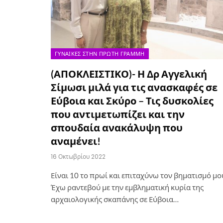
ΓΥΝΑΊΚΕΣ ΣΤΗΝ ΠΡΏΤΗ ΓΡΑΜΜΉ
(ΑΠΟΚΛΕΙΣΤΙΚΟ)- Η Δρ Αγγελική
Σίμωσι μιλά για τις ανασκαφές σε
Εύβοια και Σκύρο – Τις δυσκολίες
που αντιμετωπίζει και την
σπουδαία ανακάλυψη που
αναμένει!
16 Οκτωβρίου 2022
Είναι 10 το πρωί και επιταχύνω τον βηματισμό μο
Έχω ραντεβού με την εμβληματική κυρία της
αρχαιολογικής σκαπάνης σε Εύβοια…