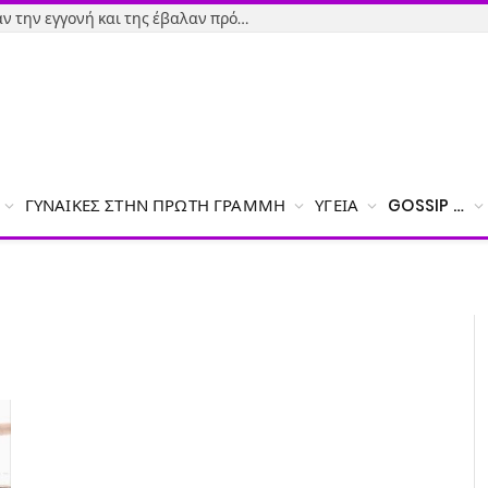
Εύβοια-Απίστευτο: Φορολόγησαν την εγγονή και της έβαλαν πρόστιμο γιατί δεν δήλωσε το χαρτζιλίκι του παππού!
ΓΥΝΑΊΚΕΣ ΣΤΗΝ ΠΡΏΤΗ ΓΡΑΜΜΉ
ΥΓΕΊΑ
GOSSIP …