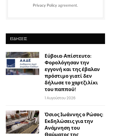
Privacy Policy
agreement.
ΕΙΔΉΣΕΙΣ
Εύβοια-Απίστευτο:
Φορολόγησαν την
εγγονή και της έβαλαν
πρόστιμο γιατί δεν
δήλωσε το χαρτζιλίκι
του παππού!
1 Αυγούστου 2026
Όσιος Ιωάννης ο Ρώσος:
Εκδηλώσεις για την
Ανάμνηση του
Θαύματος της