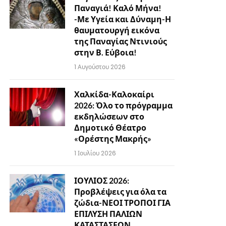
Παναγιά! Καλό Μήνα!
-Με Υγεία και Δύναμη-Η
θαυματουργή εικόνα
της Παναγίας Ντινιούς
στην Β. Εύβοια!
1 Αυγούστου 2026
Χαλκίδα-Καλοκαίρι
2026: Όλο το πρόγραμμα
εκδηλώσεων στο
Δημοτικό Θέατρο
«Ορέστης Μακρής»
1 Ιουλίου 2026
ΙΟΥΛΙΟΣ 2026:
Προβλέψεις για όλα τα
ζώδια-ΝΕΟΙ ΤΡΟΠΟΙ ΓΙΑ
ΕΠΙΛΥΣΗ ΠΑΛΙΩΝ
ΚΑΤΑΣΤΑΣΕΩΝ…