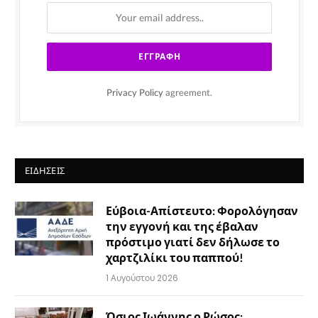
Privacy Policy
agreement.
ΕΙΔΉΣΕΙΣ
Εύβοια-Απίστευτο: Φορολόγησαν
την εγγονή και της έβαλαν
πρόστιμο γιατί δεν δήλωσε το
χαρτζιλίκι του παππού!
1 Αυγούστου 2026
Όσιος Ιωάννης ο Ρώσος: