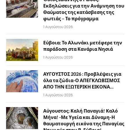
Εκδηλώσεις για την Ανάμνηση του
Θαύματος της κατάσβεσης της
φωτιάς – Το πρόγραμμα
1 Αυγούστου 2026
Εύβοια: Το Αλωνάκι μετέφερε την
παράδοση στα Κανάρια Νησιά
1 Αυγούστου 2026
ΑΥΓΟΥΣΤΟΣ 2026 : Προβλέψεις για
όλα τα ζώδια-Ο ΑΠΕΓΚΛΩΒΙΣΜΟΣ
ΑΠΟ ΤΗΝ ΕΞΩΤΕΡΙΚΗ ΕΙΚΟΝΑ…
1 Αυγούστου 2026
Αύγουστος: Καλή Παναγιά! Καλό
Μήνα! -Με Υγεία και Δύναμη-Η
θαυματουργή εικόνα της Παναγίας
Ντινιούς στην Β. Εύβοια!