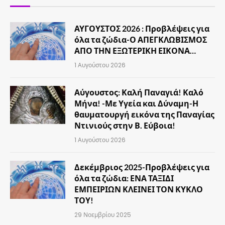
ΑΥΓΟΥΣΤΟΣ 2026 : Προβλέψεις για
όλα τα ζώδια-Ο ΑΠΕΓΚΛΩΒΙΣΜΟΣ
ΑΠΟ ΤΗΝ ΕΞΩΤΕΡΙΚΗ ΕΙΚΟΝΑ…
1 Αυγούστου 2026
Αύγουστος: Καλή Παναγιά! Καλό
Μήνα! -Με Υγεία και Δύναμη-Η
θαυματουργή εικόνα της Παναγίας
Ντινιούς στην Β. Εύβοια!
1 Αυγούστου 2026
Δεκέμβριος 2025-Προβλέψεις για
όλα τα ζώδια: ΕΝΑ ΤΑΞΙΔΙ
ΕΜΠΕΙΡΙΩΝ ΚΛΕΙΝΕΙ ΤΟΝ ΚΥΚΛΟ
ΤΟΥ!
29 Νοεμβρίου 2025