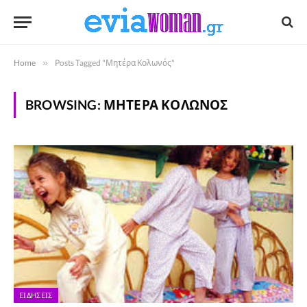
Home
»
Posts Tagged "Μητέρα Κολωνός"
BROWSING:
ΜΗΤΈΡΑ ΚΟΛΩΝΌΣ
ΕΙΔΉΣΕΙΣ