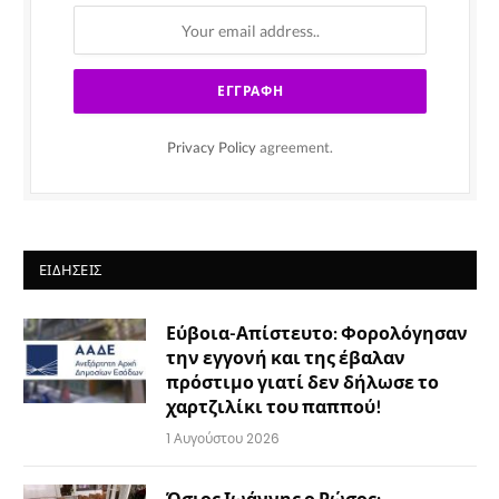
Privacy Policy
agreement.
ΕΙΔΉΣΕΙΣ
Εύβοια-Απίστευτο: Φορολόγησαν
την εγγονή και της έβαλαν
πρόστιμο γιατί δεν δήλωσε το
χαρτζιλίκι του παππού!
1 Αυγούστου 2026
Όσιος Ιωάννης ο Ρώσος: