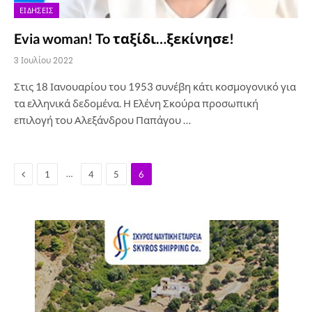
ΕΙΔΉΣΕΙΣ
Evia woman! To ταξίδι…ξεκίνησε!
3 Ιουλίου 2022
Στις 18 Ιανουαρίου του 1953 συνέβη κάτι κοσμογονικό για
τα ελληνικά δεδομένα. Η Ελένη Σκούρα προσωπική
επιλογή του Αλεξάνδρου Παπάγου …
Previous
…
1
4
5
6