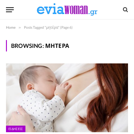
Home
»
Posts Tagged "μητέρα" (Page 6)
BROWSING:
ΜΗΤΈΡΑ
ΕΙΔΉΣΕΙΣ