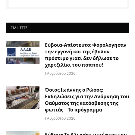
ΕΙΔΉΣΕΙΣ
Εύβοια-Απίστευτο: Φορολόγησαν
την εγγονή και της έβαλαν
πρόστιμο γιατί δεν δήλωσε το
χαρτζιλίκι του παππού!
1 Αυγούστου 2026
Όσιος Ιωάννης ο Ρώσος:
Εκδηλώσεις για την Ανάμνηση του
Θαύματος της κατάσβεσης της
φωτιάς – Το πρόγραμμα
1 Αυγούστου 2026
Εύβοια: Το Αλωνάκι μετέφερε την