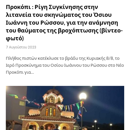
Προκόπι : Ρίγη Συγκίνησης στην
λιτανεία του σκηνώματος του Όσιου
Ιωάννη του Ρώσσου, για την ανάμνηση
του θαύματος της βροχόπτωσης (βίντεο-
φωτό)
7 Αυγούστου 2023
Πλήθος πιστών κατέκλυσε το βράδυ της Κυριακής 8/8, το
Ιερό Προσκύνημα του Οσίου Ιωάννου του Ρώσσου στο Νέο
Προκόπι για…