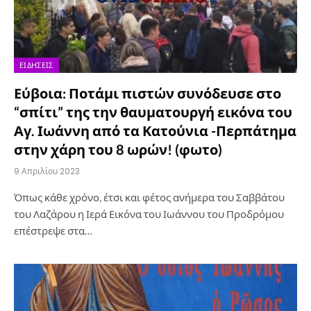
ΕΙΔΉΣΕΙΣ
Εύβοια: Ποτάμι πιστών συνόδευσε στο
“σπίτι” της την θαυματουργή εικόνα του
Αγ. Ιωάννη από τα Κατούνια -Περπάτημα
στην χάρη του 8 ωρών! (φωτο)
9 Απριλίου 2023
Όπως κάθε χρόνο, έτσι και φέτος ανήμερα του Σαββάτου
του Λαζάρου η Ιερά Εικόνα του Ιωάννου του Προδρόμου
επέστρεψε στα…