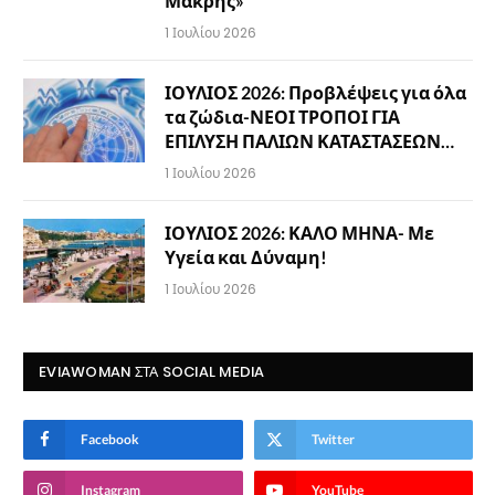
Μακρής»
1 Ιουλίου 2026
ΙΟΥΛΙΟΣ 2026: Προβλέψεις για όλα
τα ζώδια-ΝΕΟΙ ΤΡΟΠΟΙ ΓΙΑ
ΕΠΙΛΥΣΗ ΠΑΛΙΩΝ ΚΑΤΑΣΤΑΣΕΩΝ…
1 Ιουλίου 2026
ΙΟΥΛΙΟΣ 2026: ΚΑΛΟ ΜΗΝΑ- Με
Υγεία και Δύναμη!
1 Ιουλίου 2026
EVIAWOMAN ΣΤΑ SOCIAL MEDIA
Facebook
Twitter
Instagram
YouTube