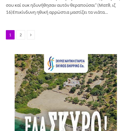
σου καί ουκ ηδυνήθησαν αυτόν θεραπούσαι” (Ματθ, ιζ
16)Επικίνδυνη ηθική αρρώστια μαστίζει τα νιάτα…
Next
1
2