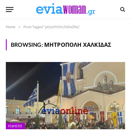
Home
»
Posts Tagged "μητρόπολη Χαλκίδας"
BROWSING:
ΜΗΤΡΌΠΟΛΗ ΧΑΛΚΊΔΑΣ
ΕΙΔΉΣΕΙΣ