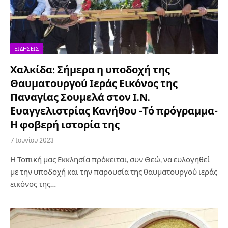
ΕΙΔΉΣΕΙΣ
Χαλκίδα: Σήμερα η υποδοχή της
Θαυματουργού Ιεράς Εικόνος της
Παναγίας Σουμελά στον Ι.Ν.
Ευαγγελιστρίας Κανήθου -Τό πρόγραμμα-
Η φοβερή ιστορία της
7 Ιουνίου 2023
Η Τοπική μας Εκκλησία πρόκειται, συν Θεώ, να ευλογηθεί
με την υποδοχή και την παρουσία της θαυματουργού ιεράς
εικόνος της…