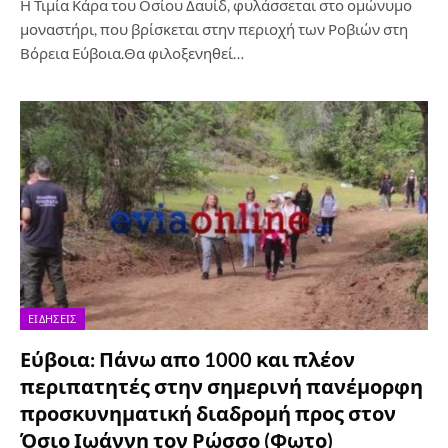
Η Τιμία Κάρα του Οσίου Δαυίδ, φυλάσσεται στο ομώνυμο
μοναστήρι, που βρίσκεται στην περιοχή των Ροβιών στη
Βόρεια Εύβοια.Θα φιλοξενηθεί…
ΕΙΔΉΣΕΙΣ
Εύβοια: Πάνω απο 1000 και πλέον
περιπατητές στην σημερινή πανέμορφη
προσκυνηματική διαδρομή προς στον
Όσιο Ιωάννη τον Ρώσσο (Φωτο)