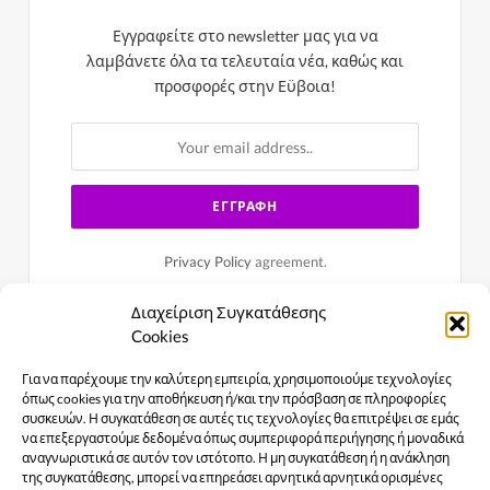
Εγγραφείτε στο newsletter μας για να
λαμβάνετε όλα τα τελευταία νέα, καθώς και
προσφορές στην Εϋβοια!
Privacy Policy
agreement.
Διαχείριση Συγκατάθεσης
Cookies
Για να παρέχουμε την καλύτερη εμπειρία, χρησιμοποιούμε τεχνολογίες
όπως cookies για την αποθήκευση ή/και την πρόσβαση σε πληροφορίες
συσκευών. Η συγκατάθεση σε αυτές τις τεχνολογίες θα επιτρέψει σε εμάς
να επεξεργαστούμε δεδομένα όπως συμπεριφορά περιήγησης ή μοναδικά
αναγνωριστικά σε αυτόν τον ιστότοπο. Η μη συγκατάθεση ή η ανάκληση
της συγκατάθεσης, μπορεί να επηρεάσει αρνητικά αρνητικά ορισμένες