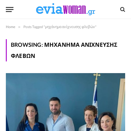
Home
»
Posts Tagged "μηχάνημα ανίχνευσης φλεβών"
BROWSING:
ΜΗΧΆΝΗΜΑ ΑΝΊΧΝΕΥΣΗΣ
ΦΛΕΒΏΝ