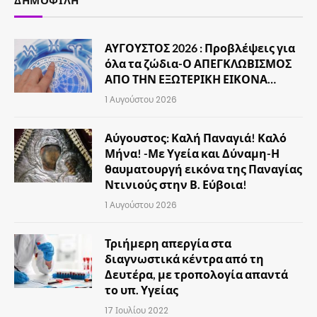
ΔΗΜΟΦΙΛΉ
ΑΥΓΟΥΣΤΟΣ 2026 : Προβλέψεις για
όλα τα ζώδια-Ο ΑΠΕΓΚΛΩΒΙΣΜΟΣ
ΑΠΟ ΤΗΝ ΕΞΩΤΕΡΙΚΗ ΕΙΚΟΝΑ…
1 Αυγούστου 2026
Αύγουστος: Καλή Παναγιά! Καλό
Μήνα! -Με Υγεία και Δύναμη-Η
θαυματουργή εικόνα της Παναγίας
Ντινιούς στην Β. Εύβοια!
1 Αυγούστου 2026
Τριήμερη απεργία στα
διαγνωστικά κέντρα από τη
Δευτέρα, με τροπολογία απαντά
το υπ. Υγείας
17 Ιουλίου 2022