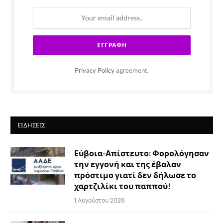
Privacy Policy
agreement.
ΕΙΔΉΣΕΙΣ
Εύβοια-Απίστευτο: Φορολόγησαν
την εγγονή και της έβαλαν
πρόστιμο γιατί δεν δήλωσε το
χαρτζιλίκι του παππού!
1 Αυγούστου 2026