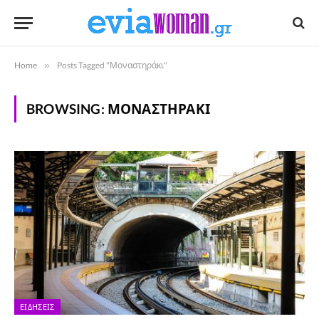
Home
»
Posts Tagged "Μοναστηράκι"
BROWSING:
ΜΟΝΑΣΤΗΡΆΚΙ
ΕΙΔΉΣΕΙΣ