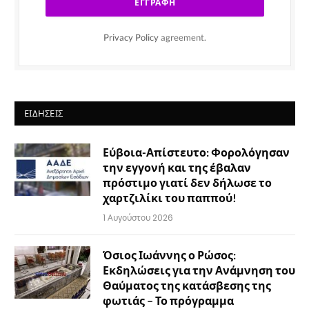
Privacy Policy
agreement.
ΕΙΔΉΣΕΙΣ
Εύβοια-Απίστευτο: Φορολόγησαν
την εγγονή και της έβαλαν
πρόστιμο γιατί δεν δήλωσε το
χαρτζιλίκι του παππού!
1 Αυγούστου 2026
Όσιος Ιωάννης ο Ρώσος:
Εκδηλώσεις για την Ανάμνηση του
Θαύματος της κατάσβεσης της
φωτιάς – Το πρόγραμμα