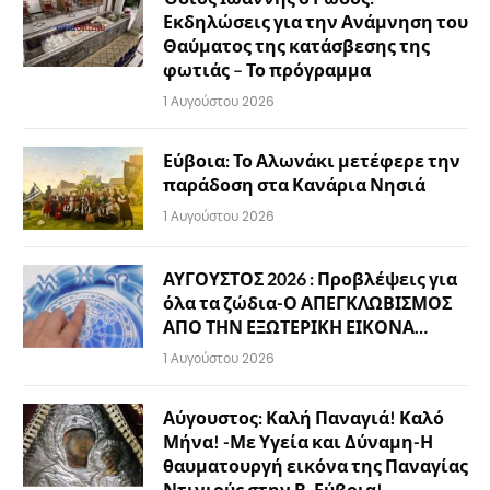
Εκδηλώσεις για την Ανάμνηση του
Θαύματος της κατάσβεσης της
φωτιάς – Το πρόγραμμα
1 Αυγούστου 2026
Εύβοια: Το Αλωνάκι μετέφερε την
παράδοση στα Κανάρια Νησιά
1 Αυγούστου 2026
ΑΥΓΟΥΣΤΟΣ 2026 : Προβλέψεις για
όλα τα ζώδια-Ο ΑΠΕΓΚΛΩΒΙΣΜΟΣ
ΑΠΟ ΤΗΝ ΕΞΩΤΕΡΙΚΗ ΕΙΚΟΝΑ…
1 Αυγούστου 2026
Αύγουστος: Καλή Παναγιά! Καλό
Μήνα! -Με Υγεία και Δύναμη-Η
θαυματουργή εικόνα της Παναγίας
Ντινιούς στην Β. Εύβοια!