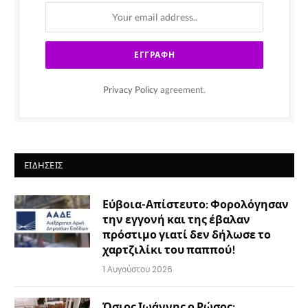
Privacy Policy
agreement.
ΕΙΔΉΣΕΙΣ
Εύβοια-Απίστευτο: Φορολόγησαν
την εγγονή και της έβαλαν
πρόστιμο γιατί δεν δήλωσε το
χαρτζιλίκι του παππού!
1 Αυγούστου 2026
Όσιος Ιωάννης ο Ρώσος: