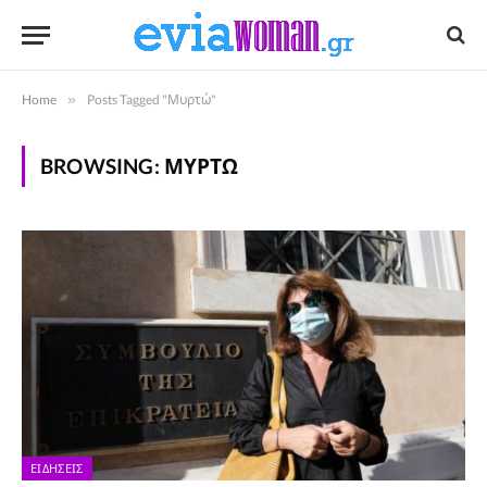
Home
»
Posts Tagged "Μυρτώ"
BROWSING:
ΜΥΡΤΏ
ΕΙΔΉΣΕΙΣ