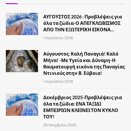
ΑΥΓΟΥΣΤΟΣ 2026 : Προβλέψεις για
όλα τα ζώδια-Ο ΑΠΕΓΚΛΩΒΙΣΜΟΣ
ΑΠΟ ΤΗΝ ΕΞΩΤΕΡΙΚΗ ΕΙΚΟΝΑ…
1 Αυγούστου 2026
Αύγουστος: Καλή Παναγιά! Καλό
Μήνα! -Με Υγεία και Δύναμη-Η
θαυματουργή εικόνα της Παναγίας
Ντινιούς στην Β. Εύβοια!
1 Αυγούστου 2026
Δεκέμβριος 2025-Προβλέψεις για
όλα τα ζώδια: ΕΝΑ ΤΑΞΙΔΙ
ΕΜΠΕΙΡΙΩΝ ΚΛΕΙΝΕΙ ΤΟΝ ΚΥΚΛΟ
ΤΟΥ!
29 Νοεμβρίου 2025