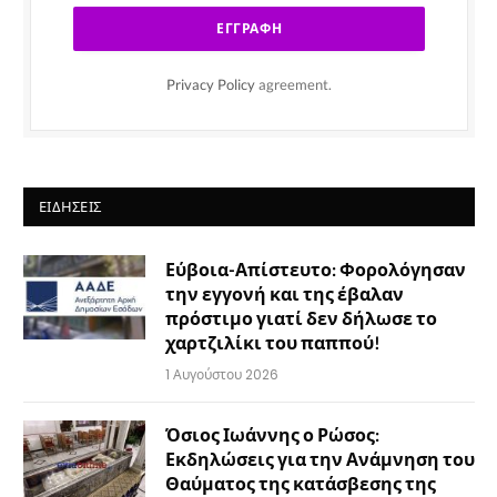
Privacy Policy
agreement.
ΕΙΔΉΣΕΙΣ
Εύβοια-Απίστευτο: Φορολόγησαν
την εγγονή και της έβαλαν
πρόστιμο γιατί δεν δήλωσε το
χαρτζιλίκι του παππού!
1 Αυγούστου 2026
Όσιος Ιωάννης ο Ρώσος:
Εκδηλώσεις για την Ανάμνηση του
Θαύματος της κατάσβεσης της