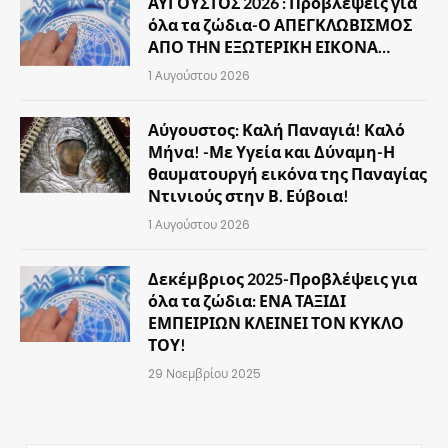
ΑΥΓΟΥΣΤΟΣ 2026 : Προβλέψεις για
όλα τα ζώδια-Ο ΑΠΕΓΚΛΩΒΙΣΜΟΣ
ΑΠΟ ΤΗΝ ΕΞΩΤΕΡΙΚΗ ΕΙΚΟΝΑ…
1 Αυγούστου 2026
Αύγουστος: Καλή Παναγιά! Καλό
Μήνα! -Με Υγεία και Δύναμη-Η
θαυματουργή εικόνα της Παναγίας
Ντινιούς στην Β. Εύβοια!
1 Αυγούστου 2026
Δεκέμβριος 2025-Προβλέψεις για
όλα τα ζώδια: ΕΝΑ ΤΑΞΙΔΙ
ΕΜΠΕΙΡΙΩΝ ΚΛΕΙΝΕΙ ΤΟΝ ΚΥΚΛΟ
ΤΟΥ!
29 Νοεμβρίου 2025