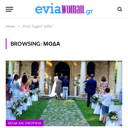
Home
»
Posts Tagged "μόδα"
BROWSING:
ΜΌΔΑ
ΜΌΔΑ ΚΑΙ ΟΜΟΡΦΙΆ