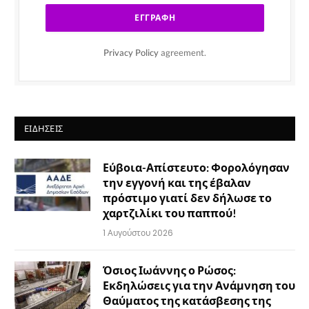
Privacy Policy
agreement.
ΕΙΔΉΣΕΙΣ
Εύβοια-Απίστευτο: Φορολόγησαν
την εγγονή και της έβαλαν
πρόστιμο γιατί δεν δήλωσε το
χαρτζιλίκι του παππού!
1 Αυγούστου 2026
Όσιος Ιωάννης ο Ρώσος:
Εκδηλώσεις για την Ανάμνηση του
Θαύματος της κατάσβεσης της