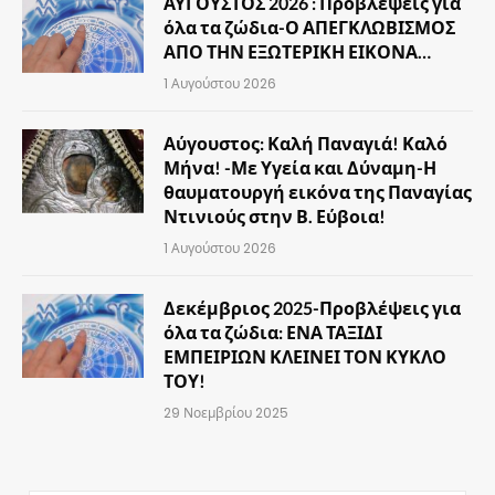
ΑΥΓΟΥΣΤΟΣ 2026 : Προβλέψεις για
όλα τα ζώδια-Ο ΑΠΕΓΚΛΩΒΙΣΜΟΣ
ΑΠΟ ΤΗΝ ΕΞΩΤΕΡΙΚΗ ΕΙΚΟΝΑ…
1 Αυγούστου 2026
Αύγουστος: Καλή Παναγιά! Καλό
Μήνα! -Με Υγεία και Δύναμη-Η
θαυματουργή εικόνα της Παναγίας
Ντινιούς στην Β. Εύβοια!
1 Αυγούστου 2026
Δεκέμβριος 2025-Προβλέψεις για
όλα τα ζώδια: ΕΝΑ ΤΑΞΙΔΙ
ΕΜΠΕΙΡΙΩΝ ΚΛΕΙΝΕΙ ΤΟΝ ΚΥΚΛΟ
ΤΟΥ!
29 Νοεμβρίου 2025