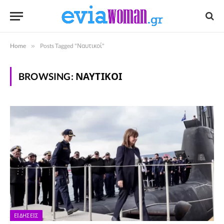
Home
»
Posts Tagged "Ναυτικοί"
BROWSING:
ΝΑΥΤΙΚΟΊ
ΕΙΔΉΣΕΙΣ