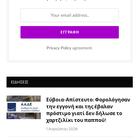
Privacy Policy
agreement.
ΕΙΔΉΣΕΙΣ
Εύβοια-Απίστευτο: Φορολόγησαν
την εγγονή και της έβαλαν
πρόστιμο γιατί δεν δήλωσε το
χαρτζιλίκι του παππού!
1 Αυγούστου 2026