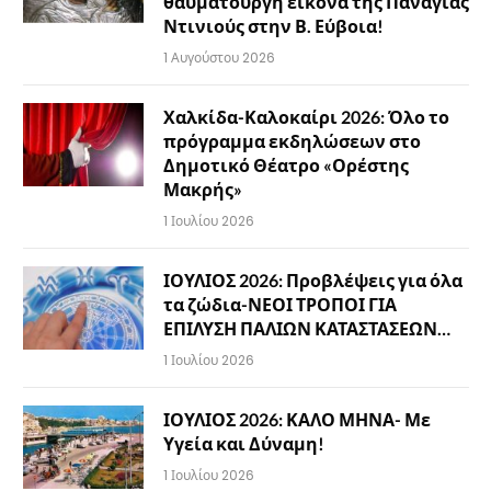
θαυματουργή εικόνα της Παναγίας
Ντινιούς στην Β. Εύβοια!
1 Αυγούστου 2026
Χαλκίδα-Καλοκαίρι 2026: Όλο το
πρόγραμμα εκδηλώσεων στο
Δημοτικό Θέατρο «Ορέστης
Μακρής»
1 Ιουλίου 2026
ΙΟΥΛΙΟΣ 2026: Προβλέψεις για όλα
τα ζώδια-ΝΕΟΙ ΤΡΟΠΟΙ ΓΙΑ
ΕΠΙΛΥΣΗ ΠΑΛΙΩΝ ΚΑΤΑΣΤΑΣΕΩΝ…
1 Ιουλίου 2026
ΙΟΥΛΙΟΣ 2026: ΚΑΛΟ ΜΗΝΑ- Με
Υγεία και Δύναμη!
1 Ιουλίου 2026