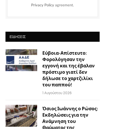
Privacy Policy
agreement.
ΕΙΔΉΣΕΙΣ
Εύβοια-Απίστευτο:
Φορολόγησαν την
εγγονή και της έβαλαν
πρόστιμο γιατί δεν
δήλωσε το χαρτζιλίκι
του παππού!
1 Αυγούστου 2026
Όσιος Ιωάννης ο Ρώσος:
Εκδηλώσεις για την
Ανάμνηση του
Θαύματος της