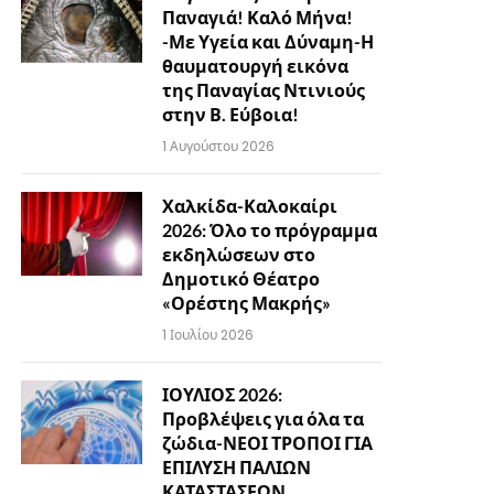
Παναγιά! Καλό Μήνα!
-Με Υγεία και Δύναμη-Η
θαυματουργή εικόνα
της Παναγίας Ντινιούς
στην Β. Εύβοια!
1 Αυγούστου 2026
Χαλκίδα-Καλοκαίρι
2026: Όλο το πρόγραμμα
εκδηλώσεων στο
Δημοτικό Θέατρο
«Ορέστης Μακρής»
1 Ιουλίου 2026
ΙΟΥΛΙΟΣ 2026:
Προβλέψεις για όλα τα
ζώδια-ΝΕΟΙ ΤΡΟΠΟΙ ΓΙΑ
ΕΠΙΛΥΣΗ ΠΑΛΙΩΝ
ΚΑΤΑΣΤΑΣΕΩΝ…