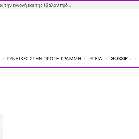
Εύβοια-Απίστευτο: Φορολόγησαν την εγγονή και της έβαλαν πρόστιμο γιατί δεν δήλωσε το χαρτζιλίκι του παππού!
ΓΥΝΑΊΚΕΣ ΣΤΗΝ ΠΡΏΤΗ ΓΡΑΜΜΉ
ΥΓΕΊΑ
GOSSIP …