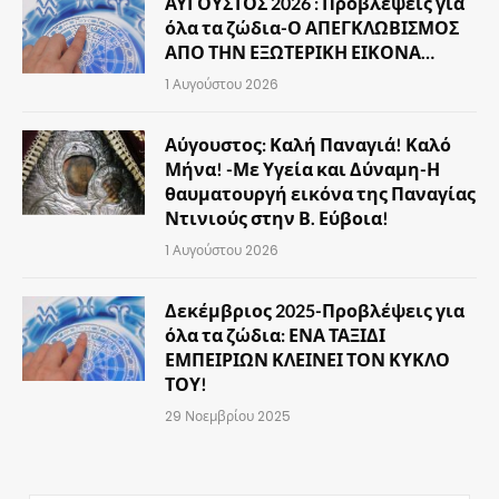
ΑΥΓΟΥΣΤΟΣ 2026 : Προβλέψεις για
όλα τα ζώδια-Ο ΑΠΕΓΚΛΩΒΙΣΜΟΣ
ΑΠΟ ΤΗΝ ΕΞΩΤΕΡΙΚΗ ΕΙΚΟΝΑ…
1 Αυγούστου 2026
Αύγουστος: Καλή Παναγιά! Καλό
Μήνα! -Με Υγεία και Δύναμη-Η
θαυματουργή εικόνα της Παναγίας
Ντινιούς στην Β. Εύβοια!
1 Αυγούστου 2026
Δεκέμβριος 2025-Προβλέψεις για
όλα τα ζώδια: ΕΝΑ ΤΑΞΙΔΙ
ΕΜΠΕΙΡΙΩΝ ΚΛΕΙΝΕΙ ΤΟΝ ΚΥΚΛΟ
ΤΟΥ!
29 Νοεμβρίου 2025