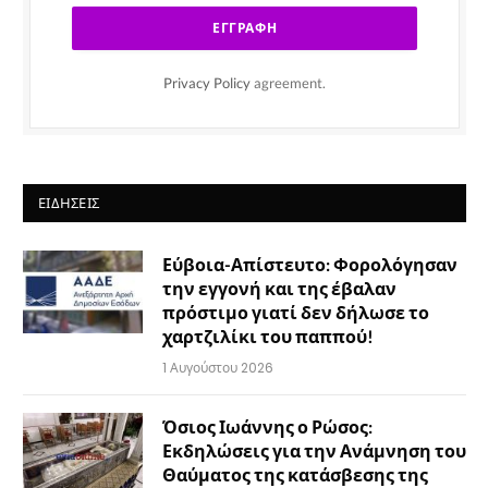
Privacy Policy
agreement.
ΕΙΔΉΣΕΙΣ
Εύβοια-Απίστευτο: Φορολόγησαν
την εγγονή και της έβαλαν
πρόστιμο γιατί δεν δήλωσε το
χαρτζιλίκι του παππού!
1 Αυγούστου 2026
Όσιος Ιωάννης ο Ρώσος:
Εκδηλώσεις για την Ανάμνηση του
Θαύματος της κατάσβεσης της