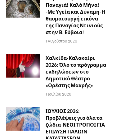
Παναγιά! Καλό Μήνα!
-Με Υγεία και Δύναμη-Η
θαυματουργή εικόνα
της Παναγίας Ντινιούς
στην Β. Εύβοια!
1 Αυγούστου 2026
Χαλκίδα-Καλοκαίρι
2026: Όλο το πρόγραμμα
εκδηλώσεων στο
Δημοτικό Θέατρο
«Ορέστης Μακρής»
1 Ιουλίου 2026
ΙΟΥΛΙΟΣ 2026:
Προβλέψεις για όλα τα
ζώδια-ΝΕΟΙ ΤΡΟΠΟΙ ΓΙΑ
ΕΠΙΛΥΣΗ ΠΑΛΙΩΝ
ΚΑΤΑΣΤΑΣΕΩΝ…