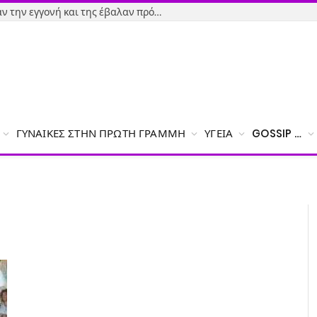
Εύβοια-Απίστευτο: Φορολόγησαν την εγγονή και της έβαλαν πρόστιμο γιατί δεν δήλωσε το χαρτζιλίκι του παππού!
ΓΥΝΑΊΚΕΣ ΣΤΗΝ ΠΡΏΤΗ ΓΡΑΜΜΉ
ΥΓΕΊΑ
GOSSIP …