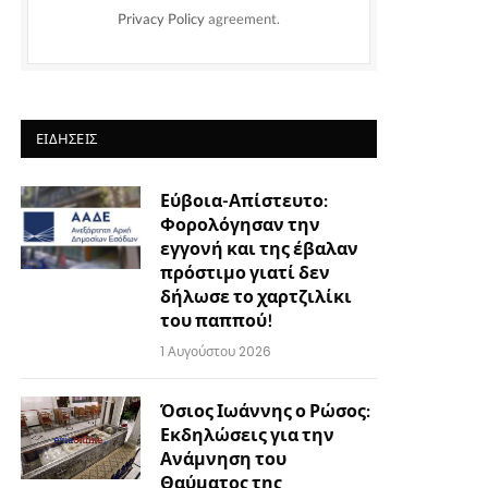
Privacy Policy
agreement.
ΕΙΔΉΣΕΙΣ
Εύβοια-Απίστευτο:
Φορολόγησαν την
εγγονή και της έβαλαν
πρόστιμο γιατί δεν
δήλωσε το χαρτζιλίκι
του παππού!
1 Αυγούστου 2026
Όσιος Ιωάννης ο Ρώσος:
Εκδηλώσεις για την
Ανάμνηση του
Θαύματος της