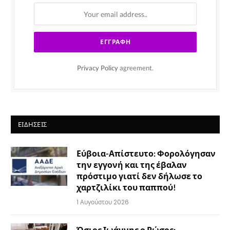
Privacy Policy
agreement.
ΕΙΔΉΣΕΙΣ
Εύβοια-Απίστευτο: Φορολόγησαν
την εγγονή και της έβαλαν
πρόστιμο γιατί δεν δήλωσε το
χαρτζιλίκι του παππού!
1 Αυγούστου 2026
Όσιος Ιωάννης ο Ρώσος: