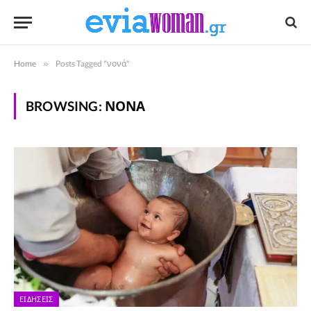
Home
»
Posts Tagged "νονά"
BROWSING:
ΝΟΝΆ
ΕΙΔΉΣΕΙΣ