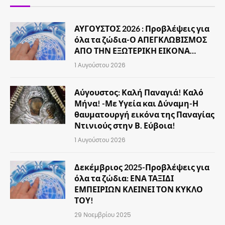
ΑΥΓΟΥΣΤΟΣ 2026 : Προβλέψεις για
όλα τα ζώδια-Ο ΑΠΕΓΚΛΩΒΙΣΜΟΣ
ΑΠΟ ΤΗΝ ΕΞΩΤΕΡΙΚΗ ΕΙΚΟΝΑ…
1 Αυγούστου 2026
Αύγουστος: Καλή Παναγιά! Καλό
Μήνα! -Με Υγεία και Δύναμη-Η
θαυματουργή εικόνα της Παναγίας
Ντινιούς στην Β. Εύβοια!
1 Αυγούστου 2026
Δεκέμβριος 2025-Προβλέψεις για
όλα τα ζώδια: ΕΝΑ ΤΑΞΙΔΙ
ΕΜΠΕΙΡΙΩΝ ΚΛΕΙΝΕΙ ΤΟΝ ΚΥΚΛΟ
ΤΟΥ!
29 Νοεμβρίου 2025