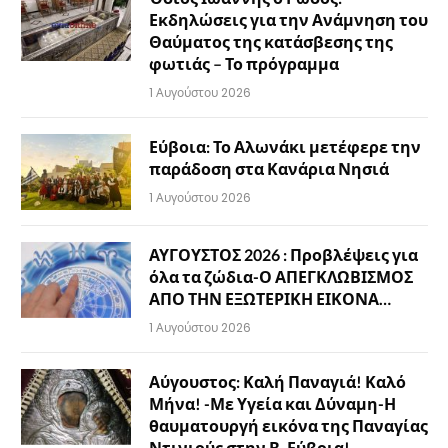
Εκδηλώσεις για την Ανάμνηση του
Θαύματος της κατάσβεσης της
φωτιάς – Το πρόγραμμα
1 Αυγούστου 2026
Εύβοια: Το Αλωνάκι μετέφερε την
παράδοση στα Κανάρια Νησιά
1 Αυγούστου 2026
ΑΥΓΟΥΣΤΟΣ 2026 : Προβλέψεις για
όλα τα ζώδια-Ο ΑΠΕΓΚΛΩΒΙΣΜΟΣ
ΑΠΟ ΤΗΝ ΕΞΩΤΕΡΙΚΗ ΕΙΚΟΝΑ…
1 Αυγούστου 2026
Αύγουστος: Καλή Παναγιά! Καλό
Μήνα! -Με Υγεία και Δύναμη-Η
θαυματουργή εικόνα της Παναγίας
Ντινιούς στην Β. Εύβοια!