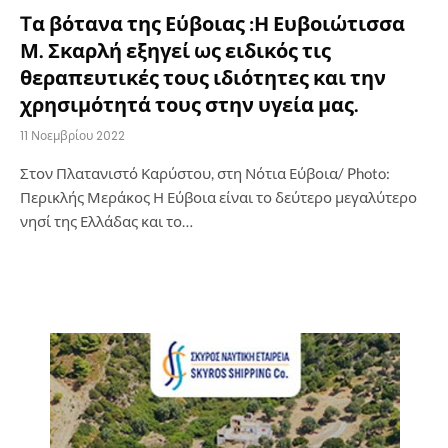
Tα βότανα της Εύβοιας :Η Ευβοιώτισσα
Μ. Σκαρλή εξηγεί ως ειδικός τις
θεραπευτικές τους ιδιότητες και την
χρησιμότητά τους στην υγεία μας.
11 Νοεμβρίου 2022
Στον Πλατανιστό Καρύστου, στη Νότια Εύβοια/ Photo:
Περικλής Μεράκος Η Εύβοια είναι το δεύτερο μεγαλύτερο
νησί της Ελλάδας και το…