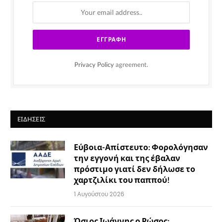
Privacy Policy
agreement.
ΕΙΔΉΣΕΙΣ
Εύβοια-Απίστευτο: Φορολόγησαν
την εγγονή και της έβαλαν
πρόστιμο γιατί δεν δήλωσε το
χαρτζιλίκι του παππού!
1 Αυγούστου 2026
Όσιος Ιωάννης ο Ρώσος: