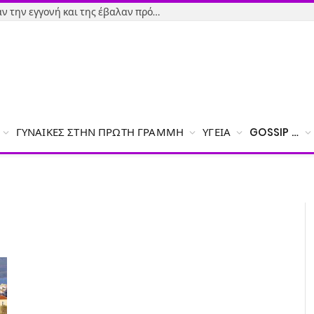
Εύβοια-Απίστευτο: Φορολόγησαν την εγγονή και της έβαλαν πρόστιμο γιατί δεν δήλωσε το χαρτζιλίκι του παππού!
ΓΥΝΑΊΚΕΣ ΣΤΗΝ ΠΡΏΤΗ ΓΡΑΜΜΉ
ΥΓΕΊΑ
GOSSIP …