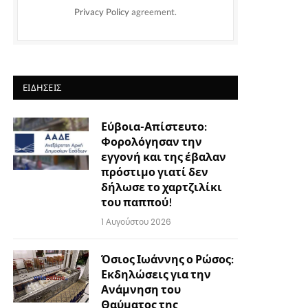
Privacy Policy
agreement.
ΕΙΔΉΣΕΙΣ
Εύβοια-Απίστευτο:
Φορολόγησαν την
εγγονή και της έβαλαν
πρόστιμο γιατί δεν
δήλωσε το χαρτζιλίκι
του παππού!
1 Αυγούστου 2026
Όσιος Ιωάννης ο Ρώσος:
Εκδηλώσεις για την
Ανάμνηση του
Θαύματος της