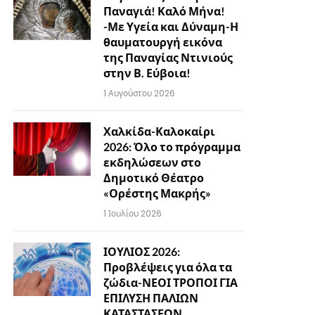
Παναγιά! Καλό Μήνα!
-Με Υγεία και Δύναμη-Η
θαυματουργή εικόνα
της Παναγίας Ντινιούς
στην Β. Εύβοια!
1 Αυγούστου 2026
Χαλκίδα-Καλοκαίρι
2026: Όλο το πρόγραμμα
εκδηλώσεων στο
Δημοτικό Θέατρο
«Ορέστης Μακρής»
1 Ιουλίου 2026
ΙΟΥΛΙΟΣ 2026:
Προβλέψεις για όλα τα
ζώδια-ΝΕΟΙ ΤΡΟΠΟΙ ΓΙΑ
ΕΠΙΛΥΣΗ ΠΑΛΙΩΝ
ΚΑΤΑΣΤΑΣΕΩΝ…