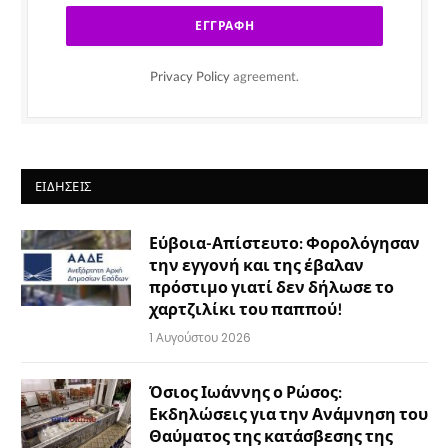
Privacy Policy
agreement.
ΕΙΔΉΣΕΙΣ
Εύβοια-Απίστευτο: Φορολόγησαν
την εγγονή και της έβαλαν
πρόστιμο γιατί δεν δήλωσε το
χαρτζιλίκι του παππού!
1 Αυγούστου 2026
Όσιος Ιωάννης ο Ρώσος:
Εκδηλώσεις για την Ανάμνηση του
Θαύματος της κατάσβεσης της