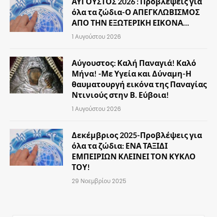
ΑΥΓΟΥΣΤΟΣ 2026 : Προβλέψεις για
όλα τα ζώδια-Ο ΑΠΕΓΚΛΩΒΙΣΜΟΣ
ΑΠΟ ΤΗΝ ΕΞΩΤΕΡΙΚΗ ΕΙΚΟΝΑ…
1 Αυγούστου 2026
Αύγουστος: Καλή Παναγιά! Καλό
Μήνα! -Με Υγεία και Δύναμη-Η
θαυματουργή εικόνα της Παναγίας
Ντινιούς στην Β. Εύβοια!
1 Αυγούστου 2026
Δεκέμβριος 2025-Προβλέψεις για
όλα τα ζώδια: ΕΝΑ ΤΑΞΙΔΙ
ΕΜΠΕΙΡΙΩΝ ΚΛΕΙΝΕΙ ΤΟΝ ΚΥΚΛΟ
ΤΟΥ!
29 Νοεμβρίου 2025