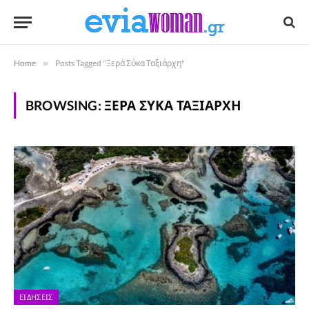
Home
»
Posts Tagged "Ξερά Σύκα Ταξιάρχη"
BROWSING:
ΞΕΡΆ ΣΎΚΑ ΤΑΞΙΆΡΧΗ
ΕΙΔΉΣΕΙΣ