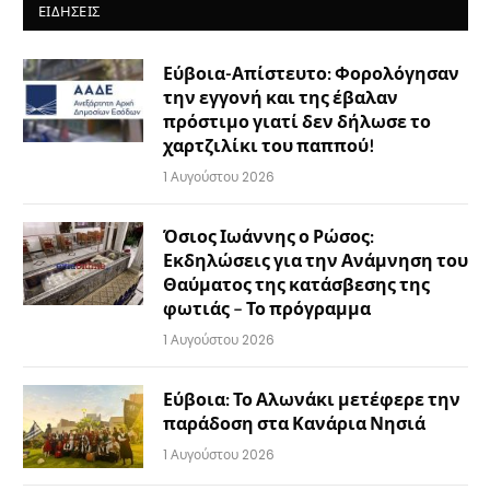
ΕΙΔΉΣΕΙΣ
Εύβοια-Απίστευτο: Φορολόγησαν
την εγγονή και της έβαλαν
πρόστιμο γιατί δεν δήλωσε το
χαρτζιλίκι του παππού!
1 Αυγούστου 2026
Όσιος Ιωάννης ο Ρώσος:
Εκδηλώσεις για την Ανάμνηση του
Θαύματος της κατάσβεσης της
φωτιάς – Το πρόγραμμα
1 Αυγούστου 2026
Εύβοια: Το Αλωνάκι μετέφερε την
παράδοση στα Κανάρια Νησιά
1 Αυγούστου 2026