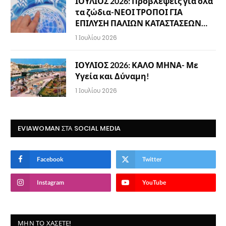
ΙΟΥΛΙΟΣ 2026: Προβλέψεις για όλα
τα ζώδια-ΝΕΟΙ ΤΡΟΠΟΙ ΓΙΑ
ΕΠΙΛΥΣΗ ΠΑΛΙΩΝ ΚΑΤΑΣΤΑΣΕΩΝ…
1 Ιουλίου 2026
ΙΟΥΛΙΟΣ 2026: ΚΑΛΟ ΜΗΝΑ- Με
Υγεία και Δύναμη!
1 Ιουλίου 2026
EVIAWOMAN ΣΤΑ SOCIAL MEDIA
Facebook
Twitter
Instagram
YouTube
ΜΗΝ ΤΟ ΧΆΣΕΤΕ!