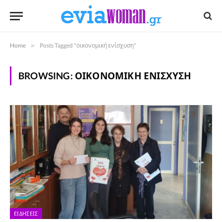
Home
»
Posts Tagged "οικονομική ενίσχυση"
BROWSING:
ΟΙΚΟΝΟΜΙΚΉ ΕΝΊΣΧΥΣΗ
ΕΙΔΉΣΕΙΣ