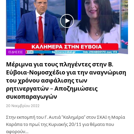
ΕΙΔΉΣΕΙΣ
Μέριμνα για τους πληγέντες στην Β.
Εύβοια-Νομοσχέδιο για την αναγνώριση
του χρόνου ασφάλισης των
ρητινεργατών – Αποζημιώσεις
συκοπαραγωγών
20 Νοεμβρίου 2022
Στην εκπομπή του Γ. Αυτιά “Καλημέρα” στον ΣΚΑΙ η Μαρία
Καράπα το πρωί της Κυριακής 20/11 για θέματα που
αφορούν…