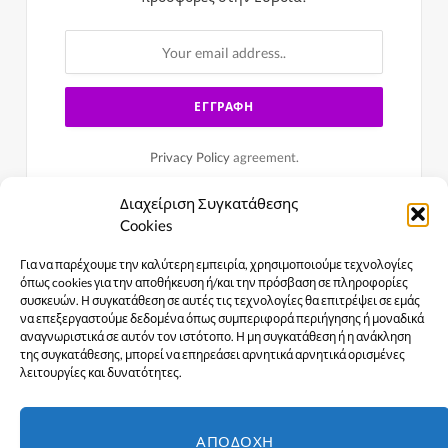
Privacy Policy
agreement.
Διαχείριση Συγκατάθεσης
Cookies
Για να παρέχουμε την καλύτερη εμπειρία, χρησιμοποιούμε τεχνολογίες
όπως cookies για την αποθήκευση ή/και την πρόσβαση σε πληροφορίες
συσκευών. Η συγκατάθεση σε αυτές τις τεχνολογίες θα επιτρέψει σε εμάς
να επεξεργαστούμε δεδομένα όπως συμπεριφορά περιήγησης ή μοναδικά
αναγνωριστικά σε αυτόν τον ιστότοπο. Η μη συγκατάθεση ή η ανάκληση
της συγκατάθεσης, μπορεί να επηρεάσει αρνητικά αρνητικά ορισμένες
λειτουργίες και δυνατότητες.
Facebook
X
Instagram
YouTube
ΑΠΟΔΟΧΉ