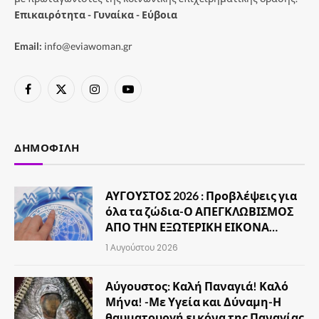
Επικαιρότητα - Γυναίκα - Εύβοια
Email:
info@eviawoman.gr
Facebook
X
Instagram
YouTube
(Twitter)
ΔΗΜΟΦΙΛΉ
ΑΥΓΟΥΣΤΟΣ 2026 : Προβλέψεις για
όλα τα ζώδια-Ο ΑΠΕΓΚΛΩΒΙΣΜΟΣ
ΑΠΟ ΤΗΝ ΕΞΩΤΕΡΙΚΗ ΕΙΚΟΝΑ…
1 Αυγούστου 2026
Αύγουστος: Καλή Παναγιά! Καλό
Μήνα! -Με Υγεία και Δύναμη-Η
θαυματουργή εικόνα της Παναγίας