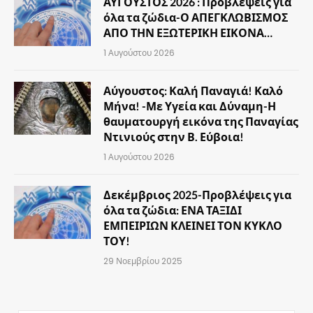
ΑΥΓΟΥΣΤΟΣ 2026 : Προβλέψεις για
όλα τα ζώδια-Ο ΑΠΕΓΚΛΩΒΙΣΜΟΣ
ΑΠΟ ΤΗΝ ΕΞΩΤΕΡΙΚΗ ΕΙΚΟΝΑ…
1 Αυγούστου 2026
Αύγουστος: Καλή Παναγιά! Καλό
Μήνα! -Με Υγεία και Δύναμη-Η
θαυματουργή εικόνα της Παναγίας
Ντινιούς στην Β. Εύβοια!
1 Αυγούστου 2026
Δεκέμβριος 2025-Προβλέψεις για
όλα τα ζώδια: ΕΝΑ ΤΑΞΙΔΙ
ΕΜΠΕΙΡΙΩΝ ΚΛΕΙΝΕΙ ΤΟΝ ΚΥΚΛΟ
ΤΟΥ!
29 Νοεμβρίου 2025