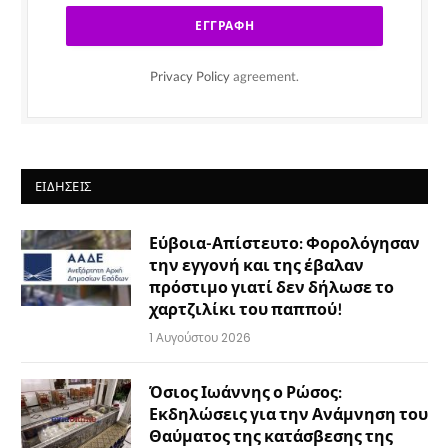
Privacy Policy
agreement.
ΕΙΔΉΣΕΙΣ
Εύβοια-Απίστευτο: Φορολόγησαν
την εγγονή και της έβαλαν
πρόστιμο γιατί δεν δήλωσε το
χαρτζιλίκι του παππού!
1 Αυγούστου 2026
Όσιος Ιωάννης ο Ρώσος:
Εκδηλώσεις για την Ανάμνηση του
Θαύματος της κατάσβεσης της